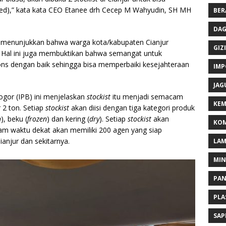
d),” kata kata CEO Etanee drh Cecep M Wahyudin, SH MH
BER
DAG
in menunjukkan bahwa warga kota/kabupaten Cianjur
GIZI
i. Hal ini juga membuktikan bahwa semangat untuk
ons dengan baik sehingga bisa memperbaiki kesejahteraan
IMP
JAG
Bogor (IPB) ini menjelaskan
stockist
itu menjadi semacam
KEM
 2 ton. Setiap
stockist
akan diisi dengan tiga kategori produk
h
), beku (
frozen
) dan kering (
dry
). Setiap
stockist
akan
KOM
m waktu dekat akan memiliki 200 agen yang siap
anjur dan sekitarnya.
LA
MI
PA
PLA
SAP