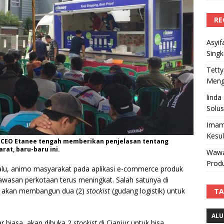
RE
Asyif
Sing
Tetty
Mengi
linda
Solus
Imam
Kesu
u CEO Etanee tengah memberikan penjelasan tentang
rat, baru-baru ini.
Wawa
Produ
 lalu, animo masyarakat pada aplikasi e-commerce produk
awasan perkotaan terus meningkat. Salah satunya di
at akan membangun dua (2)
stockist
(gudang logistik) untuk
TA
ALU
ar biasa, akan dibuka 2
stockist
di Cianjur untuk bisa