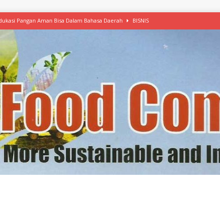
 Edukasi Pangan Aman Bisa Dalam Bahasa Daerah
BISNIS
afood’ Mulai Ekspansi, IKEA dan MSC Dukung Seafood Berkelanjutan
n Free Versi Healthy Choice, Tepung Talas Kimpul Pilihan Menu Sehat
ikpapan Latih Olah Singkong, KKN Universitas Lampung Kenalkan Sosmocaf
nis Makanan dengan McCormick, Ciptakan Raksasa Rp1.100 Triliun
etanol, MSI: Potensi Singkong Bisa Ditingkatkan
KEBIJAKAN
kel, Konawe Kepulauan Tetap Andalkan Mete, Kakao, Pala dan Kelapa