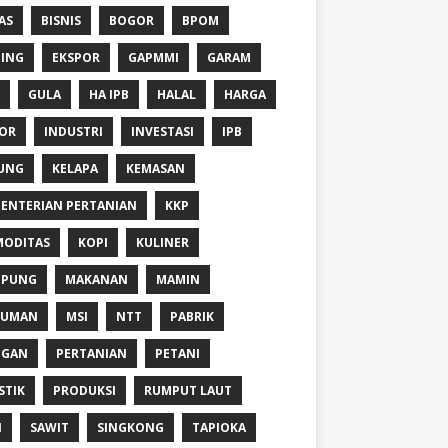
AS
BISNIS
BOGOR
BPOM
ING
EKSPOR
GAPMMI
GARAM
GULA
HA IPB
HALAL
HARGA
OR
INDUSTRI
INVESTASI
IPB
UNG
KELAPA
KEMASAN
ENTERIAN PERTANIAN
KKP
ODITAS
KOPI
KULINER
MPUNG
MAKANAN
MAMIN
NUMAN
MSI
NTT
PABRIK
NGAN
PERTANIAN
PETANI
STIK
PRODUKSI
RUMPUT LAUT
I
SAWIT
SINGKONG
TAPIOKA