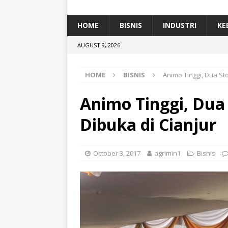
[ January 5, 2026 ]
Dihadiri Ratusan Pes
[ January 5, 2026 ]
Himpunan Alumni IP
HOME
BISNIS
INDUSTRI
KE
[ July 11, 2026 ]
Dari Limbah ke Pakan Lel
AUGUST 9, 2026
TEKNOLOGI
HOME
BISNIS
Animo Tinggi, Dua St
Animo Tinggi, Dua 
Dibuka di Cianjur
October 3, 2017
agrimin1
Bisnis