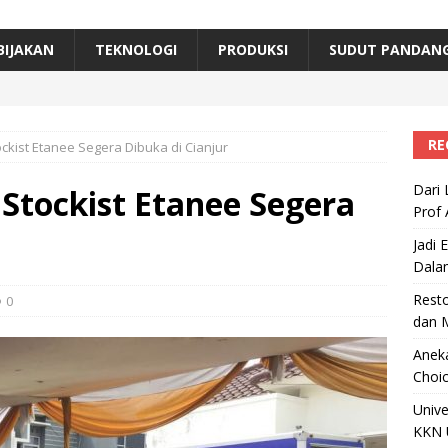
erta, Himpunan Alumni IPB Gelar Munas VII
RAGAM
B Beri Penghargaan Top 100 Alumni Prominen
RAGAM
BIJAKAN
TEKNOLOGI
PRODUKSI
SUDUT PANDAN
e, Ini Inovasi Mikroalga Prof Astri Rinanti dari Universitas Trisakti
RE
ockist Etanee Segera Dibuka di Cianjur
Dari 
Stockist Etanee Segera
Prof 
Jadi 
Dala
Resto
0
dan 
Aneka
Choic
Unive
KKN 