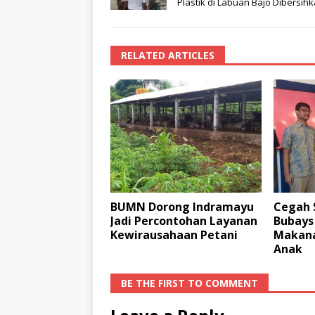
Plastik di Labuan Bajo Dibersih
RELATED ARTICLES
BUMN Dorong Indramayu
Cegah S
Jadi Percontohan Layanan
Bubays 
Kewirausahaan Petani
Makana
Anak
BE THE FIRST TO COMMENT