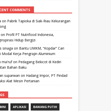
CENT COMMENTS
a
on
Pabrik Tapioka di Siak-Riau Kekurangan
kong
on
Profil PT Nutrifood Indonesia,
nspirasi Hidup Bergizi
 s sinaga
on
Bantu UMKM, “Kopdar” Cari
i Modal Kerja Pengrajin Aluminium
 ma'ruf
on
Pedagang Bekicot di Kediri
litan Bahan Baku
n suparwan
on
Hadang Impor, PT Pindad
ksi Alat Mesin Pertanian
GS
MNI
APLIKASI
BAWANG PUTIH