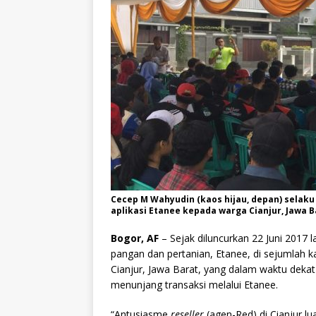
Cecep M Wahyudin (kaos hijau, depan) selak
aplikasi Etanee kepada warga Cianjur, Jawa Ba
Bogor, AF
– Sejak diluncurkan 22 Juni 2017
pangan dan pertanian, Etanee, di sejumlah k
Cianjur, Jawa Barat, yang dalam waktu dek
menunjang transaksi melalui Etanee.
“Antusiasme
reseller
(agen-Red) di Cianjur lu