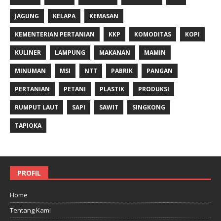
JAGUNG
KELAPA
KEMASAN
KEMENTERIAN PERTANIAN
KKP
KOMODITAS
KOPI
KULINER
LAMPUNG
MAKANAN
MAMIN
MINUMAN
MSI
NTT
PABRIK
PANGAN
PERTANIAN
PETANI
PLASTIK
PRODUKSI
RUMPUT LAUT
SAPI
SAWIT
SINGKONG
TAPIOKA
PROFIL
Home
Tentang Kami