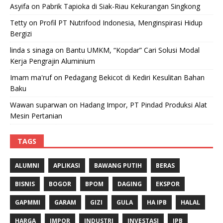
Asyifa
on
Pabrik Tapioka di Siak-Riau Kekurangan Singkong
Tetty
on
Profil PT Nutrifood Indonesia, Menginspirasi Hidup
Bergizi
linda s sinaga
on
Bantu UMKM, “Kopdar” Cari Solusi Modal
Kerja Pengrajin Aluminium
Imam ma'ruf
on
Pedagang Bekicot di Kediri Kesulitan Bahan
Baku
Wawan suparwan
on
Hadang Impor, PT Pindad Produksi Alat
Mesin Pertanian
TAGS
ALUMNI
APLIKASI
BAWANG PUTIH
BERAS
BISNIS
BOGOR
BPOM
DAGING
EKSPOR
GAPMMI
GARAM
GIZI
GULA
HA IPB
HALAL
HARGA
IMPOR
INDUSTRI
INVESTASI
IPB