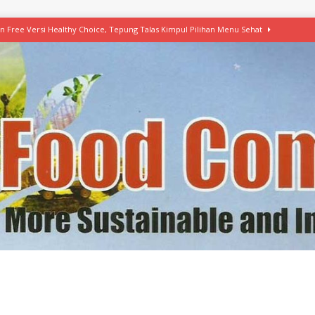
n Free Versi Healthy Choice, Tepung Talas Kimpul Pilihan Menu Sehat
ikpapan Latih Olah Singkong, KKN Universitas Lampung Kenalkan Sosmocaf
nis Makanan dengan McCormick, Ciptakan Raksasa Rp1.100 Triliun
etanol, MSI: Potensi Singkong Bisa Ditingkatkan
KEBIJAKAN
kel, Konawe Kepulauan Tetap Andalkan Mete, Kakao, Pala dan Kelapa
erta, Himpunan Alumni IPB Gelar Munas VII
RAGAM
B Beri Penghargaan Top 100 Alumni Prominen
RAGAM
e, Ini Inovasi Mikroalga Prof Astri Rinanti dari Universitas Trisakti