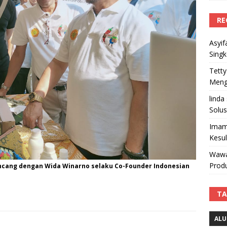
RE
Asyif
Sing
Tetty
Mengi
linda
Solus
Imam
Kesu
Wawa
Produ
incang dengan Wida Winarno selaku Co-Founder Indonesian
TA
ALU