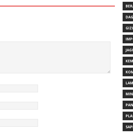
BER
DAG
GIZI
IMP
JAG
KEM
KOM
LA
MI
PA
PLA
SAP