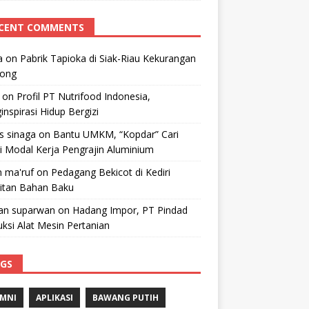
CENT COMMENTS
a
on
Pabrik Tapioka di Siak-Riau Kekurangan
kong
on
Profil PT Nutrifood Indonesia,
nspirasi Hidup Bergizi
 s sinaga
on
Bantu UMKM, “Kopdar” Cari
i Modal Kerja Pengrajin Aluminium
 ma'ruf
on
Pedagang Bekicot di Kediri
litan Bahan Baku
n suparwan
on
Hadang Impor, PT Pindad
ksi Alat Mesin Pertanian
GS
MNI
APLIKASI
BAWANG PUTIH