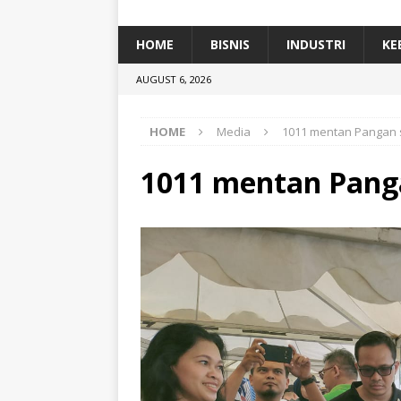
TEKNOLOGI
[ June 29, 2026 ]
Jadi Ekspresi Budaya,
HOME
BISNIS
INDUSTRI
KE
[ June 29, 2026 ]
Restoran ‘Republik Se
AUGUST 6, 2026
BISNIS
HOME
Media
1011 mentan Pangan 
1011 mentan Pang