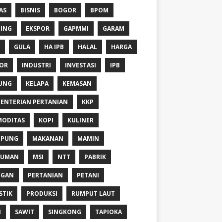
AS
BISNIS
BOGOR
BPOM
ING
EKSPOR
GAPMMI
GARAM
GULA
HA IPB
HALAL
HARGA
OR
INDUSTRI
INVESTASI
IPB
UNG
KELAPA
KEMASAN
ENTERIAN PERTANIAN
KKP
ODITAS
KOPI
KULINER
MPUNG
MAKANAN
MAMIN
NUMAN
MSI
NTT
PABRIK
NGAN
PERTANIAN
PETANI
STIK
PRODUKSI
RUMPUT LAUT
I
SAWIT
SINGKONG
TAPIOKA