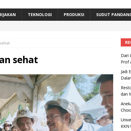
 Edukasi Pangan Aman Bisa Dalam Bahasa Daerah
BISNIS
BIJAKAN
TEKNOLOGI
PRODUKSI
SUDUT PANDAN
afood’ Mulai Ekspansi, IKEA dan MSC Dukung Seafood Berkelanjutan
RE
sehat
Dari 
an sehat
Prof 
Jadi 
Dala
Resto
dan 
Aneka
Choic
Unive
KKN 