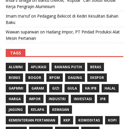
linda s sinaga
on
Bantu UMKM, “Kopdar” Cari Solusi Modal
Kerja Pengrajin Aluminium
Imam ma'ruf
on
Pedagang Bekicot di Kediri Kesulitan Bahan
Baku
Wawan suparwan
on
Hadang Impor, PT Pindad Produksi Alat
Mesin Pertanian
TAGS
ALUMNI
APLIKASI
BAWANG PUTIH
BERAS
BISNIS
BOGOR
BPOM
DAGING
EKSPOR
GAPMMI
GARAM
GIZI
GULA
HA IPB
HALAL
HARGA
IMPOR
INDUSTRI
INVESTASI
IPB
JAGUNG
KELAPA
KEMASAN
KEMENTERIAN PERTANIAN
KKP
KOMODITAS
KOPI