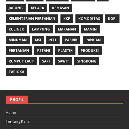
JAGUNG
KELAPA
KEMASAN
KEMENTERIAN PERTANIAN
KKP
KOMODITAS
KOPI
KULINER
LAMPUNG
MAKANAN
MAMIN
MINUMAN
MSI
NTT
PABRIK
PANGAN
PERTANIAN
PETANI
PLASTIK
PRODUKSI
RUMPUT LAUT
SAPI
SAWIT
SINGKONG
TAPIOKA
PROFIL
Home
Tentang Kami