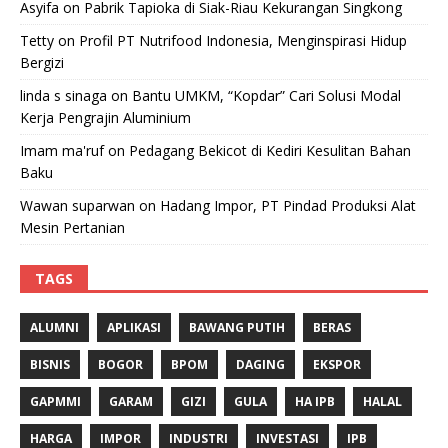
Asyifa
on
Pabrik Tapioka di Siak-Riau Kekurangan Singkong
Tetty
on
Profil PT Nutrifood Indonesia, Menginspirasi Hidup
Bergizi
linda s sinaga
on
Bantu UMKM, “Kopdar” Cari Solusi Modal
Kerja Pengrajin Aluminium
Imam ma'ruf
on
Pedagang Bekicot di Kediri Kesulitan Bahan
Baku
Wawan suparwan
on
Hadang Impor, PT Pindad Produksi Alat
Mesin Pertanian
TAGS
ALUMNI
APLIKASI
BAWANG PUTIH
BERAS
BISNIS
BOGOR
BPOM
DAGING
EKSPOR
GAPMMI
GARAM
GIZI
GULA
HA IPB
HALAL
HARGA
IMPOR
INDUSTRI
INVESTASI
IPB