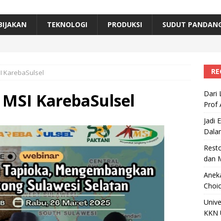
erta, Himpunan Alumni IPB Gelar Munas VII
RAGAM
B Beri Penghargaan Top 100 Alumni Prominen
RAGAM
BIJAKAN
TEKNOLOGI
PRODUKSI
SUDUT PANDAN
e, Ini Inovasi Mikroalga Prof Astri Rinanti dari Universitas Trisakti
RE
I KarebaSulsel
Dari 
 MSI KarebaSulsel
Prof 
Jadi 
Dala
Resto
dan 
Aneka
Choic
Unive
KKN 