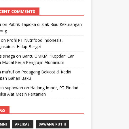
CENT COMMENTS
a
on
Pabrik Tapioka di Siak-Riau Kekurangan
kong
on
Profil PT Nutrifood Indonesia,
nspirasi Hidup Bergizi
 s sinaga
on
Bantu UMKM, “Kopdar” Cari
i Modal Kerja Pengrajin Aluminium
 ma'ruf
on
Pedagang Bekicot di Kediri
litan Bahan Baku
n suparwan
on
Hadang Impor, PT Pindad
ksi Alat Mesin Pertanian
GS
MNI
APLIKASI
BAWANG PUTIH