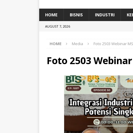
[ January 5, 2026 ]
Dihadiri Ratusan Pes
[ January 5, 2026 ]
Himpunan Alumni IP
HOME
BISNIS
INDUSTRI
KE
[ July 11, 2026 ]
Dari Limbah ke Pakan Lel
AUGUST 7, 2026
TEKNOLOGI
HOME
Media
Foto 2503 Webinar MS
Foto 2503 Webinar