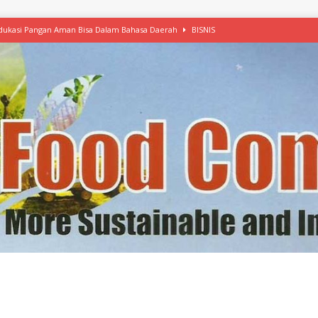
 Edukasi Pangan Aman Bisa Dalam Bahasa Daerah
BISNIS
afood’ Mulai Ekspansi, IKEA dan MSC Dukung Seafood Berkelanjutan
n Free Versi Healthy Choice, Tepung Talas Kimpul Pilihan Menu Sehat
ikpapan Latih Olah Singkong, KKN Universitas Lampung Kenalkan Sosmocaf
nis Makanan dengan McCormick, Ciptakan Raksasa Rp1.100 Triliun
etanol, MSI: Potensi Singkong Bisa Ditingkatkan
KEBIJAKAN
kel, Konawe Kepulauan Tetap Andalkan Mete, Kakao, Pala dan Kelapa