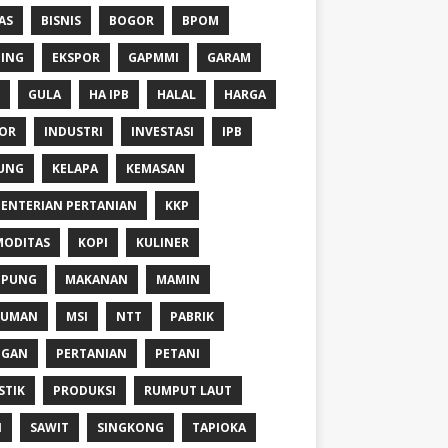
AS
BISNIS
BOGOR
BPOM
ING
EKSPOR
GAPMMI
GARAM
GULA
HA IPB
HALAL
HARGA
OR
INDUSTRI
INVESTASI
IPB
UNG
KELAPA
KEMASAN
ENTERIAN PERTANIAN
KKP
ODITAS
KOPI
KULINER
MPUNG
MAKANAN
MAMIN
NUMAN
MSI
NTT
PABRIK
NGAN
PERTANIAN
PETANI
STIK
PRODUKSI
RUMPUT LAUT
I
SAWIT
SINGKONG
TAPIOKA