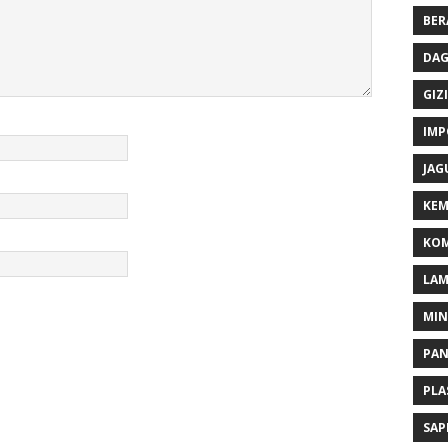
BER
DAG
GIZI
IMP
JAG
KEM
KOM
LA
MI
PA
PLA
SAP