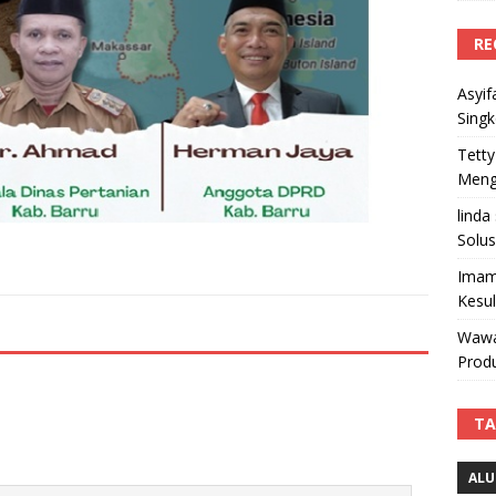
RE
Asyif
Sing
Tetty
Mengi
linda
Solus
Imam
Kesu
Wawa
Produ
TA
ALU