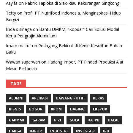
Asyifa
on
Pabrik Tapioka di Siak-Riau Kekurangan Singkong
Tetty
on
Profil PT Nutrifood Indonesia, Menginspirasi Hidup
Bergizi
linda s sinaga
on
Bantu UMKM, “Kopdar” Cari Solusi Modal
Kerja Pengrajin Aluminium
Imam ma'ruf
on
Pedagang Bekicot di Kediri Kesulitan Bahan
Baku
Wawan suparwan
on
Hadang Impor, PT Pindad Produksi Alat
Mesin Pertanian
TAGS
ALUMNI
APLIKASI
BAWANG PUTIH
BERAS
BISNIS
BOGOR
BPOM
DAGING
EKSPOR
GAPMMI
GARAM
GIZI
GULA
HA IPB
HALAL
HARGA
IMPOR
INDUSTRI
INVESTASI
IPB