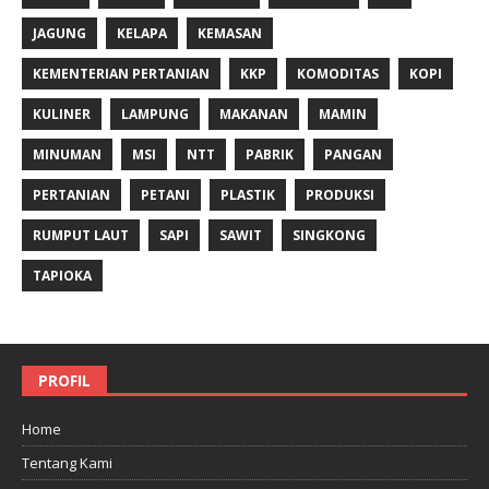
JAGUNG
KELAPA
KEMASAN
KEMENTERIAN PERTANIAN
KKP
KOMODITAS
KOPI
KULINER
LAMPUNG
MAKANAN
MAMIN
MINUMAN
MSI
NTT
PABRIK
PANGAN
PERTANIAN
PETANI
PLASTIK
PRODUKSI
RUMPUT LAUT
SAPI
SAWIT
SINGKONG
TAPIOKA
PROFIL
Home
Tentang Kami