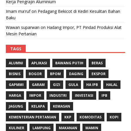
Kerja Pengrajin Aluminium
Imam ma'ruf
on
Pedagang Bekicot di Kediri Kesulitan Bahan
Baku
Wawan suparwan
on
Hadang Impor, PT Pindad Produksi Alat
Mesin Pertanian
TAGS
ALUMNI
APLIKASI
BAWANG PUTIH
BERAS
BISNIS
BOGOR
BPOM
DAGING
EKSPOR
GAPMMI
GARAM
GIZI
GULA
HA IPB
HALAL
HARGA
IMPOR
INDUSTRI
INVESTASI
IPB
JAGUNG
KELAPA
KEMASAN
KEMENTERIAN PERTANIAN
KKP
KOMODITAS
KOPI
KULINER
LAMPUNG
MAKANAN
MAMIN