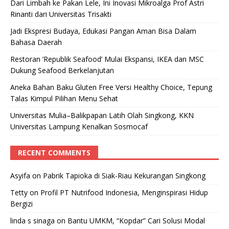
Dari Limbah ke Pakan Lele, Ini Inovasi Mikroalga Prof Astri
Rinanti dari Universitas Trisakti
Jadi Ekspresi Budaya, Edukasi Pangan Aman Bisa Dalam
Bahasa Daerah
Restoran ‘Republik Seafood’ Mulai Ekspansi, IKEA dan MSC
Dukung Seafood Berkelanjutan
Aneka Bahan Baku Gluten Free Versi Healthy Choice, Tepung
Talas Kimpul Pilihan Menu Sehat
Universitas Mulia–Balikpapan Latih Olah Singkong, KKN
Universitas Lampung Kenalkan Sosmocaf
RECENT COMMENTS
Asyifa
on
Pabrik Tapioka di Siak-Riau Kekurangan Singkong
Tetty
on
Profil PT Nutrifood Indonesia, Menginspirasi Hidup
Bergizi
linda s sinaga
on
Bantu UMKM, “Kopdar” Cari Solusi Modal