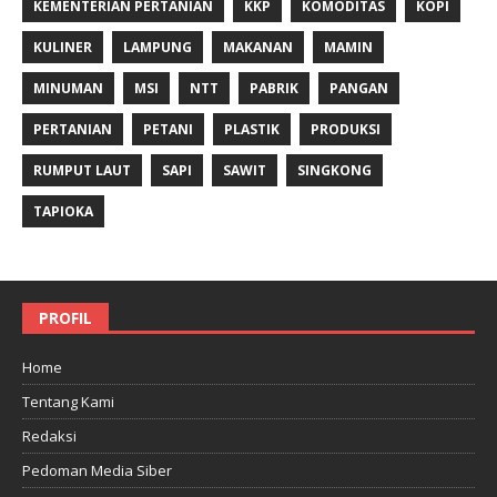
KEMENTERIAN PERTANIAN
KKP
KOMODITAS
KOPI
KULINER
LAMPUNG
MAKANAN
MAMIN
MINUMAN
MSI
NTT
PABRIK
PANGAN
PERTANIAN
PETANI
PLASTIK
PRODUKSI
RUMPUT LAUT
SAPI
SAWIT
SINGKONG
TAPIOKA
PROFIL
Home
Tentang Kami
Redaksi
Pedoman Media Siber