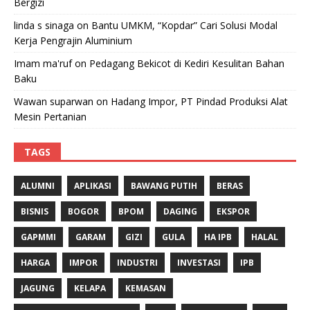
Bergizi
linda s sinaga
on
Bantu UMKM, “Kopdar” Cari Solusi Modal
Kerja Pengrajin Aluminium
Imam ma'ruf
on
Pedagang Bekicot di Kediri Kesulitan Bahan
Baku
Wawan suparwan
on
Hadang Impor, PT Pindad Produksi Alat
Mesin Pertanian
TAGS
ALUMNI
APLIKASI
BAWANG PUTIH
BERAS
BISNIS
BOGOR
BPOM
DAGING
EKSPOR
GAPMMI
GARAM
GIZI
GULA
HA IPB
HALAL
HARGA
IMPOR
INDUSTRI
INVESTASI
IPB
JAGUNG
KELAPA
KEMASAN