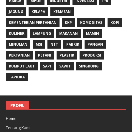
HARGA
IMPOR
INDUSTRI
INVESTASI
IPB
JAGUNG
KELAPA
KEMASAN
KEMENTERIAN PERTANIAN
KKP
KOMODITAS
KOPI
KULINER
LAMPUNG
MAKANAN
MAMIN
MINUMAN
MSI
NTT
PABRIK
PANGAN
PERTANIAN
PETANI
PLASTIK
PRODUKSI
RUMPUT LAUT
SAPI
SAWIT
SINGKONG
TAPIOKA
PROFIL
Home
Tentang Kami