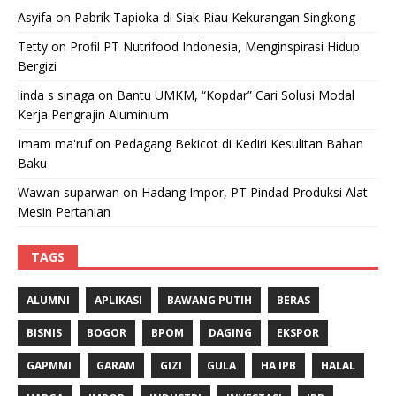
Asyifa
on
Pabrik Tapioka di Siak-Riau Kekurangan Singkong
Tetty
on
Profil PT Nutrifood Indonesia, Menginspirasi Hidup
Bergizi
linda s sinaga
on
Bantu UMKM, “Kopdar” Cari Solusi Modal
Kerja Pengrajin Aluminium
Imam ma'ruf
on
Pedagang Bekicot di Kediri Kesulitan Bahan
Baku
Wawan suparwan
on
Hadang Impor, PT Pindad Produksi Alat
Mesin Pertanian
TAGS
ALUMNI
APLIKASI
BAWANG PUTIH
BERAS
BISNIS
BOGOR
BPOM
DAGING
EKSPOR
GAPMMI
GARAM
GIZI
GULA
HA IPB
HALAL