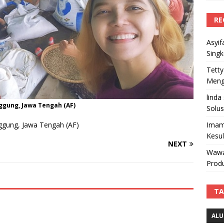
RE
Asyif
Sing
Tetty
Mengi
linda
ggung, Jawa Tengah (AF)
Solus
Imam
nggung, Jawa Tengah (AF)
Kesu
NEXT
Wawa
Produ
TA
ALU