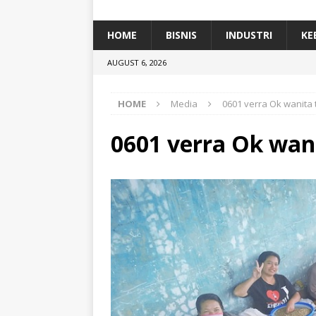
[ January 5, 2026 ]
Dihadiri Ratusan Pes
[ January 5, 2026 ]
Himpunan Alumni IP
HOME
BISNIS
INDUSTRI
KE
[ July 11, 2026 ]
Dari Limbah ke Pakan Lel
AUGUST 6, 2026
TEKNOLOGI
HOME
Media
0601 verra Ok wanita 
0601 verra Ok wani