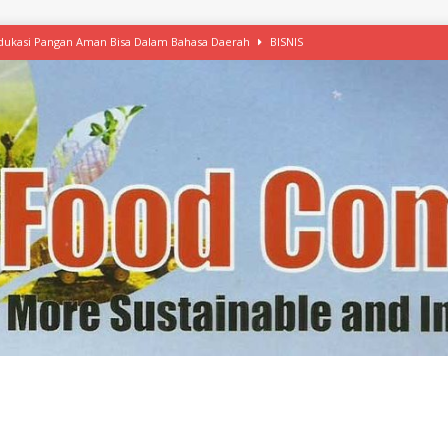
 Edukasi Pangan Aman Bisa Dalam Bahasa Daerah
BISNIS
afood’ Mulai Ekspansi, IKEA dan MSC Dukung Seafood Berkelanjutan
n Free Versi Healthy Choice, Tepung Talas Kimpul Pilihan Menu Sehat
ikpapan Latih Olah Singkong, KKN Universitas Lampung Kenalkan Sosmocaf
nis Makanan dengan McCormick, Ciptakan Raksasa Rp1.100 Triliun
etanol, MSI: Potensi Singkong Bisa Ditingkatkan
KEBIJAKAN
kel, Konawe Kepulauan Tetap Andalkan Mete, Kakao, Pala dan Kelapa