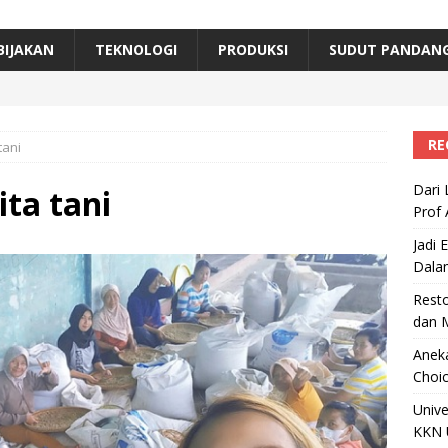
erta, Himpunan Alumni IPB Gelar Munas VII
RAGAM
B Beri Penghargaan Top 100 Alumni Prominen
RAGAM
BIJAKAN
TEKNOLOGI
PRODUKSI
SUDUT PANDAN
e, Ini Inovasi Mikroalga Prof Astri Rinanti dari Universitas Trisakti
RE
tani
Dari 
ta tani
Prof 
Jadi 
Dala
Resto
dan 
Aneka
Choic
Unive
KKN 