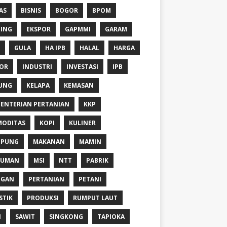
AS
BISNIS
BOGOR
BPOM
ING
EKSPOR
GAPMMI
GARAM
GULA
HA IPB
HALAL
HARGA
OR
INDUSTRI
INVESTASI
IPB
UNG
KELAPA
KEMASAN
ENTERIAN PERTANIAN
KKP
ODITAS
KOPI
KULINER
MPUNG
MAKANAN
MAMIN
NUMAN
MSI
NTT
PABRIK
NGAN
PERTANIAN
PETANI
STIK
PRODUKSI
RUMPUT LAUT
I
SAWIT
SINGKONG
TAPIOKA