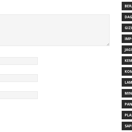
BER
DAG
GIZI
IMP
JAG
KEM
KOM
LA
MI
PA
PLA
SAP