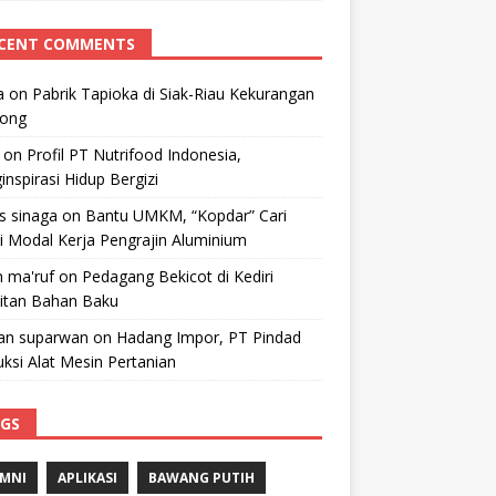
CENT COMMENTS
a
on
Pabrik Tapioka di Siak-Riau Kekurangan
kong
on
Profil PT Nutrifood Indonesia,
nspirasi Hidup Bergizi
 s sinaga
on
Bantu UMKM, “Kopdar” Cari
i Modal Kerja Pengrajin Aluminium
 ma'ruf
on
Pedagang Bekicot di Kediri
litan Bahan Baku
n suparwan
on
Hadang Impor, PT Pindad
ksi Alat Mesin Pertanian
GS
MNI
APLIKASI
BAWANG PUTIH