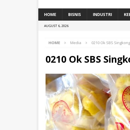
[ January 5, 2026 ]
Dihadiri Ratusan Pes
[ January 5, 2026 ]
Himpunan Alumni IP
HOME
BISNIS
INDUSTRI
KE
[ July 11, 2026 ]
Dari Limbah ke Pakan Lel
AUGUST 6, 2026
TEKNOLOGI
HOME
Media
0210 Ok SBS Singkon
0210 Ok SBS Sing