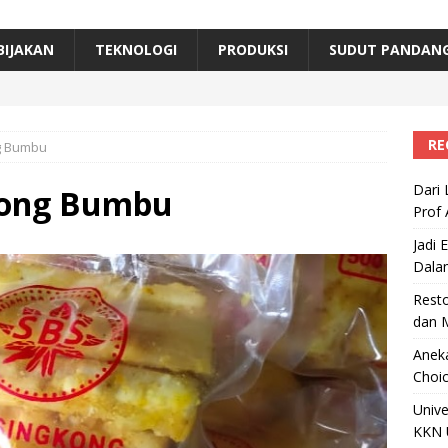
erta, Himpunan Alumni IPB Gelar Munas VII
RAGAM
B Beri Penghargaan Top 100 Alumni Prominen
RAGAM
BIJAKAN
TEKNOLOGI
PRODUKSI
SUDUT PANDAN
e, Ini Inovasi Mikroalga Prof Astri Rinanti dari Universitas Trisakti
RE
g Bumbu
Dari 
kong Bumbu
Prof 
Jadi 
Dala
Resto
dan 
Aneka
Choic
Unive
KKN 