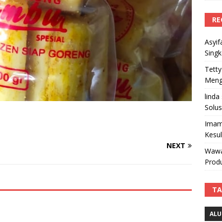
RE
Asyif
Sing
Tetty
Mengi
linda
Solus
Imam
Kesu
NEXT
Wawa
Produ
TA
ALU