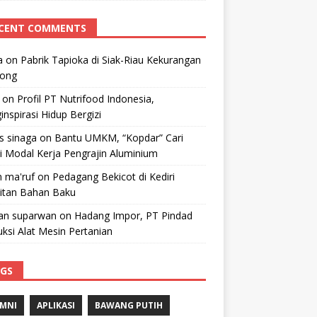
CENT COMMENTS
a
on
Pabrik Tapioka di Siak-Riau Kekurangan
kong
on
Profil PT Nutrifood Indonesia,
nspirasi Hidup Bergizi
 s sinaga
on
Bantu UMKM, “Kopdar” Cari
i Modal Kerja Pengrajin Aluminium
 ma'ruf
on
Pedagang Bekicot di Kediri
litan Bahan Baku
n suparwan
on
Hadang Impor, PT Pindad
ksi Alat Mesin Pertanian
GS
MNI
APLIKASI
BAWANG PUTIH