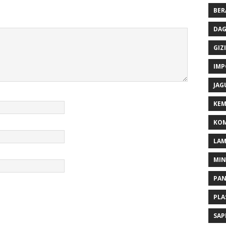
BER
DAG
GIZI
IMP
JAG
KEM
KOM
LA
MI
PA
PLA
SAP