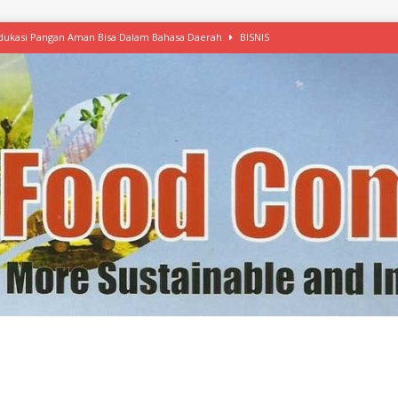
 Edukasi Pangan Aman Bisa Dalam Bahasa Daerah
BISNIS
afood’ Mulai Ekspansi, IKEA dan MSC Dukung Seafood Berkelanjutan
n Free Versi Healthy Choice, Tepung Talas Kimpul Pilihan Menu Sehat
ikpapan Latih Olah Singkong, KKN Universitas Lampung Kenalkan Sosmocaf
nis Makanan dengan McCormick, Ciptakan Raksasa Rp1.100 Triliun
etanol, MSI: Potensi Singkong Bisa Ditingkatkan
KEBIJAKAN
kel, Konawe Kepulauan Tetap Andalkan Mete, Kakao, Pala dan Kelapa