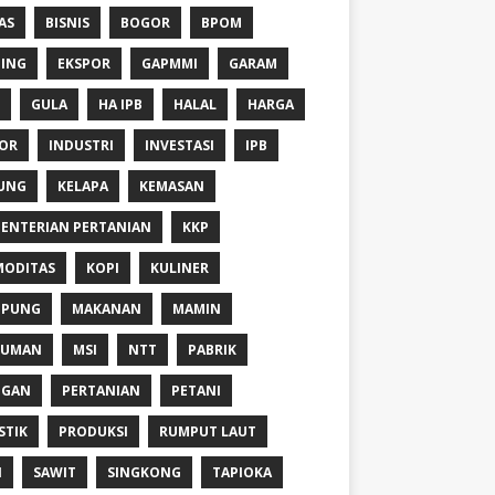
AS
BISNIS
BOGOR
BPOM
ING
EKSPOR
GAPMMI
GARAM
GULA
HA IPB
HALAL
HARGA
OR
INDUSTRI
INVESTASI
IPB
UNG
KELAPA
KEMASAN
ENTERIAN PERTANIAN
KKP
ODITAS
KOPI
KULINER
MPUNG
MAKANAN
MAMIN
NUMAN
MSI
NTT
PABRIK
NGAN
PERTANIAN
PETANI
STIK
PRODUKSI
RUMPUT LAUT
I
SAWIT
SINGKONG
TAPIOKA