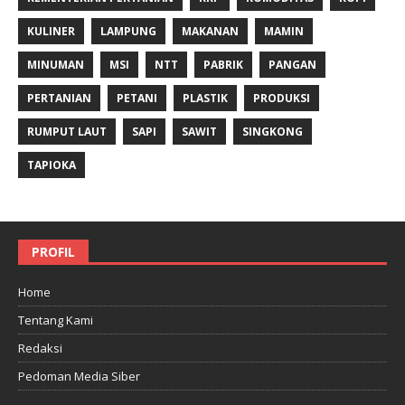
KULINER
LAMPUNG
MAKANAN
MAMIN
MINUMAN
MSI
NTT
PABRIK
PANGAN
PERTANIAN
PETANI
PLASTIK
PRODUKSI
RUMPUT LAUT
SAPI
SAWIT
SINGKONG
TAPIOKA
PROFIL
Home
Tentang Kami
Redaksi
Pedoman Media Siber