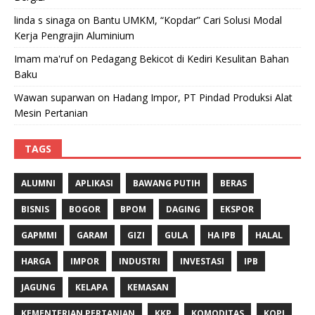
linda s sinaga
on
Bantu UMKM, “Kopdar” Cari Solusi Modal
Kerja Pengrajin Aluminium
Imam ma'ruf
on
Pedagang Bekicot di Kediri Kesulitan Bahan
Baku
Wawan suparwan
on
Hadang Impor, PT Pindad Produksi Alat
Mesin Pertanian
TAGS
ALUMNI
APLIKASI
BAWANG PUTIH
BERAS
BISNIS
BOGOR
BPOM
DAGING
EKSPOR
GAPMMI
GARAM
GIZI
GULA
HA IPB
HALAL
HARGA
IMPOR
INDUSTRI
INVESTASI
IPB
JAGUNG
KELAPA
KEMASAN
KEMENTERIAN PERTANIAN
KKP
KOMODITAS
KOPI