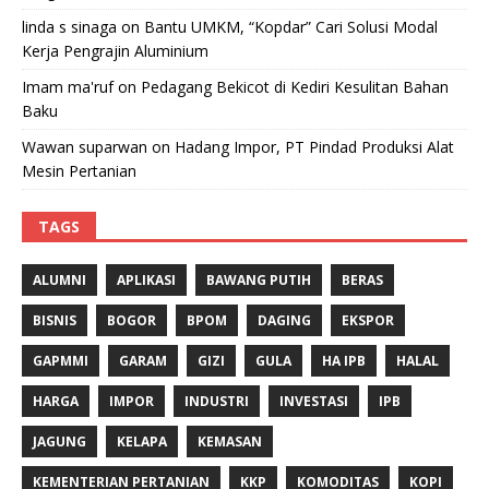
linda s sinaga
on
Bantu UMKM, “Kopdar” Cari Solusi Modal
Kerja Pengrajin Aluminium
Imam ma'ruf
on
Pedagang Bekicot di Kediri Kesulitan Bahan
Baku
Wawan suparwan
on
Hadang Impor, PT Pindad Produksi Alat
Mesin Pertanian
TAGS
ALUMNI
APLIKASI
BAWANG PUTIH
BERAS
BISNIS
BOGOR
BPOM
DAGING
EKSPOR
GAPMMI
GARAM
GIZI
GULA
HA IPB
HALAL
HARGA
IMPOR
INDUSTRI
INVESTASI
IPB
JAGUNG
KELAPA
KEMASAN
KEMENTERIAN PERTANIAN
KKP
KOMODITAS
KOPI