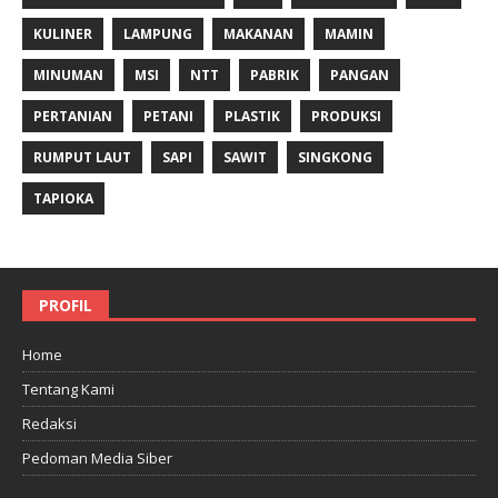
KULINER
LAMPUNG
MAKANAN
MAMIN
MINUMAN
MSI
NTT
PABRIK
PANGAN
PERTANIAN
PETANI
PLASTIK
PRODUKSI
RUMPUT LAUT
SAPI
SAWIT
SINGKONG
TAPIOKA
PROFIL
Home
Tentang Kami
Redaksi
Pedoman Media Siber