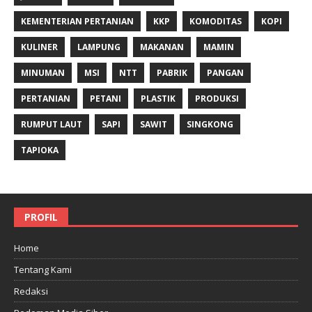
KEMENTERIAN PERTANIAN
KKP
KOMODITAS
KOPI
KULINER
LAMPUNG
MAKANAN
MAMIN
MINUMAN
MSI
NTT
PABRIK
PANGAN
PERTANIAN
PETANI
PLASTIK
PRODUKSI
RUMPUT LAUT
SAPI
SAWIT
SINGKONG
TAPIOKA
PROFIL
Home
Tentang Kami
Redaksi