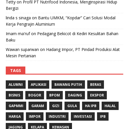
Tetty
on
Profil PT Nutrifood Indonesia, Menginspirasi Hidup
Bergizi
linda s sinaga
on
Bantu UMKM, “Kopdar” Cari Solusi Modal
Kerja Pengrajin Aluminium
Imam ma'ruf
on
Pedagang Bekicot di Kediri Kesulitan Bahan
Baku
Wawan suparwan
on
Hadang Impor, PT Pindad Produksi Alat
Mesin Pertanian
TAGS
ALUMNI
APLIKASI
BAWANG PUTIH
BERAS
BISNIS
BOGOR
BPOM
DAGING
EKSPOR
GAPMMI
GARAM
GIZI
GULA
HA IPB
HALAL
HARGA
IMPOR
INDUSTRI
INVESTASI
IPB
JAGUNG
KELAPA
KEMASAN