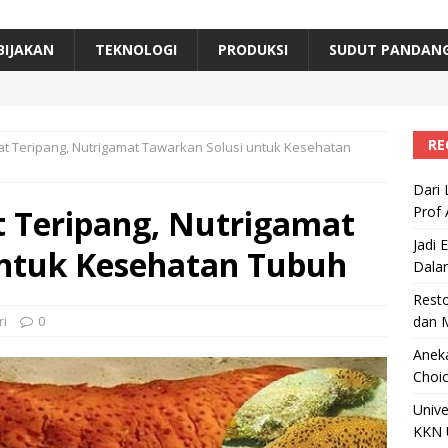
erta, Himpunan Alumni IPB Gelar Munas VII
RAGAM
B Beri Penghargaan Top 100 Alumni Prominen
RAGAM
BIJAKAN
TEKNOLOGI
PRODUKSI
SUDUT PANDAN
e, Ini Inovasi Mikroalga Prof Astri Rinanti dari Universitas Trisakti
RE
 Teripang, Nutrigamat Tawarkan Solusi untuk Kesehatan
Dari 
 Teripang, Nutrigamat
Prof 
Jadi 
untuk Kesehatan Tubuh
Dala
Resto
ri
0
dan 
Aneka
Choic
Unive
KKN 