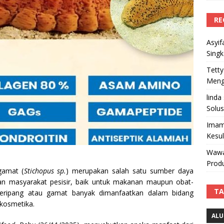
RE
Asyif
Sing
Tetty
Mengi
linda
Solus
Imam
Kesu
Wawa
Produ
gamat (
Stichopus sp.
) merupakan salah satu sumber daya
an masyarakat pesisir, baik untuk makanan maupun obat-
TA
ri teripang atau gamat banyak dimanfaatkan dalam bidang
 kosmetika.
ALU