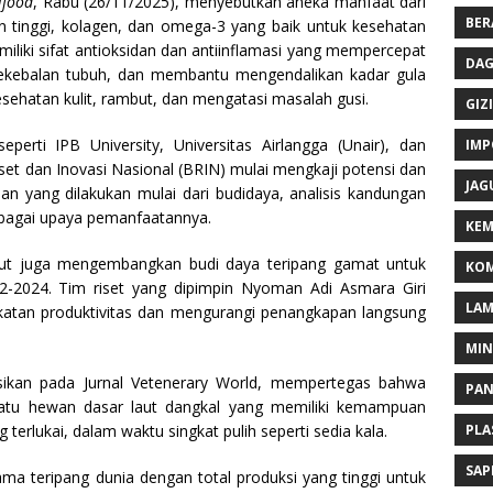
ifood
, Rabu (26/11/2025), menyebutkan aneka manfaat dari
BER
in tinggi, kolagen, dan omega-3 yang baik untuk kesehatan
miliki sifat antioksidan dan antiinflamasi yang mempercepat
DAG
ekebalan tubuh, dan membantu mengendalikan kadar gula
sehatan kulit, rambut, dan mengatasi masalah gusi.
GIZI
perti IPB University, Universitas Airlangga (Unair), dan
IMP
et dan Inovasi Nasional (BRIN) mulai mengkaji potensi dan
JAG
an yang dilakukan mulai dari budidaya, analisis kandungan
berbagai upaya pemanfaatannya.
KEM
but juga mengembangkan budi daya teripang gamat untuk
KOM
22-2024. Tim riset yang dipimpin Nyoman Adi Asmara Giri
LA
katan produktivitas dan mengurangi penangkapan langsung
MI
kasikan pada Jurnal Vetenerary World, mempertegas bahwa
PA
 satu hewan dasar laut dangkal yang memiliki kemampuan
PLA
g terlukai, dalam waktu singkat pulih seperti sedia kala.
SAP
a teripang dunia dengan total produksi yang tinggi untuk