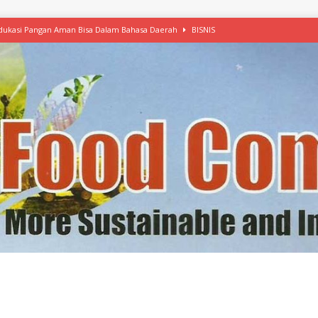
 Edukasi Pangan Aman Bisa Dalam Bahasa Daerah
BISNIS
afood’ Mulai Ekspansi, IKEA dan MSC Dukung Seafood Berkelanjutan
n Free Versi Healthy Choice, Tepung Talas Kimpul Pilihan Menu Sehat
ikpapan Latih Olah Singkong, KKN Universitas Lampung Kenalkan Sosmocaf
nis Makanan dengan McCormick, Ciptakan Raksasa Rp1.100 Triliun
etanol, MSI: Potensi Singkong Bisa Ditingkatkan
KEBIJAKAN
kel, Konawe Kepulauan Tetap Andalkan Mete, Kakao, Pala dan Kelapa