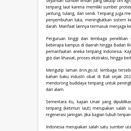
Sejumlah sumber ilmiah yang dikutip tim
Agr
teripang laut karena memiliki sumber prote
jantung, tulang, dan sendi. Teripang juga me
penyembuhan luka, meningkatkan sistem k
darah. Manfaat lainnya termasuk menjaga ke
Perguruan tinggi dan lembaga penelitian se
beberapa kampus di daerah hingga Badan Ris
pemanfaatan aneka teripang Indonesia. Kaji
gizi dan khasiat, proses ekstraksi, hingga 
Mengutip laman
brin.go.id
, lembaga terse
bahan baku industri obat di Bali sejak 20
mendorong budidaya teripang untuk pening
dari alam.
Sementara itu, kajian Unair yang dipubli
teripang (ketimun laut) merupakan salah
regenerasi jaringan. Jika bagian tubuh teripan
Indonesia merupakan salah satu sumber utam