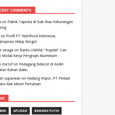
CENT COMMENTS
a
on
Pabrik Tapioka di Siak-Riau Kekurangan
kong
on
Profil PT Nutrifood Indonesia,
nspirasi Hidup Bergizi
 s sinaga
on
Bantu UMKM, “Kopdar” Cari
i Modal Kerja Pengrajin Aluminium
 ma'ruf
on
Pedagang Bekicot di Kediri
litan Bahan Baku
n suparwan
on
Hadang Impor, PT Pindad
ksi Alat Mesin Pertanian
GS
MNI
APLIKASI
BAWANG PUTIH