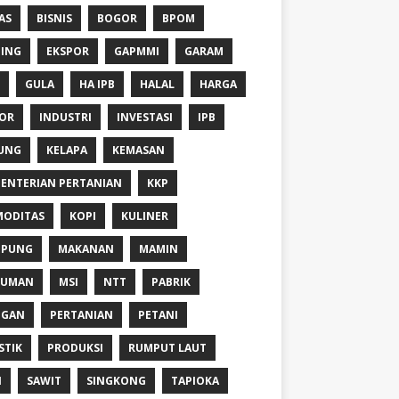
AS
BISNIS
BOGOR
BPOM
ING
EKSPOR
GAPMMI
GARAM
GULA
HA IPB
HALAL
HARGA
OR
INDUSTRI
INVESTASI
IPB
UNG
KELAPA
KEMASAN
ENTERIAN PERTANIAN
KKP
ODITAS
KOPI
KULINER
MPUNG
MAKANAN
MAMIN
NUMAN
MSI
NTT
PABRIK
NGAN
PERTANIAN
PETANI
STIK
PRODUKSI
RUMPUT LAUT
I
SAWIT
SINGKONG
TAPIOKA