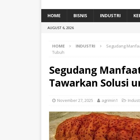
[ January 5, 2026 ]
Dihadiri Ratusan Pes
[ January 5, 2026 ]
Himpunan Alumni IP
HOME
BISNIS
INDUSTRI
KE
[ July 11, 2026 ]
Dari Limbah ke Pakan Lel
AUGUST 6, 2026
TEKNOLOGI
HOME
INDUSTRI
Segudang Manfaat
Tubuh
Segudang Manfaat
Tawarkan Solusi 
November 27, 2025
agrimin1
Indust