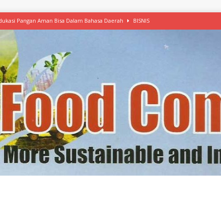
 Edukasi Pangan Aman Bisa Dalam Bahasa Daerah
BISNIS
afood’ Mulai Ekspansi, IKEA dan MSC Dukung Seafood Berkelanjutan
n Free Versi Healthy Choice, Tepung Talas Kimpul Pilihan Menu Sehat
ikpapan Latih Olah Singkong, KKN Universitas Lampung Kenalkan Sosmocaf
nis Makanan dengan McCormick, Ciptakan Raksasa Rp1.100 Triliun
etanol, MSI: Potensi Singkong Bisa Ditingkatkan
KEBIJAKAN
kel, Konawe Kepulauan Tetap Andalkan Mete, Kakao, Pala dan Kelapa