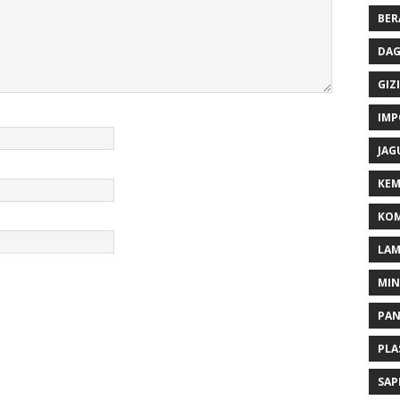
BER
DAG
GIZI
IMP
JAG
KEM
KOM
LA
MI
PA
PLA
SAP