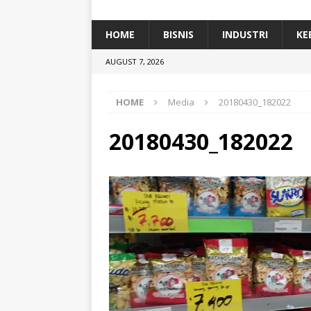
[ January 5, 2026 ]
Dihadiri Ratusan Pes
[ January 5, 2026 ]
Himpunan Alumni IP
HOME
BISNIS
INDUSTRI
KE
[ July 11, 2026 ]
Dari Limbah ke Pakan Lel
AUGUST 7, 2026
TEKNOLOGI
HOME
Media
20180430_182022
20180430_182022