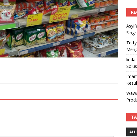
RE
Asyif
Sing
Tetty
Mengi
linda
Solus
Imam
Kesu
Wawa
Produ
TA
ALU