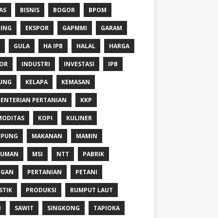
AS
BISNIS
BOGOR
BPOM
ING
EKSPOR
GAPMMI
GARAM
GULA
HA IPB
HALAL
HARGA
OR
INDUSTRI
INVESTASI
IPB
UNG
KELAPA
KEMASAN
ENTERIAN PERTANIAN
KKP
ODITAS
KOPI
KULINER
MPUNG
MAKANAN
MAMIN
NUMAN
MSI
NTT
PABRIK
NGAN
PERTANIAN
PETANI
STIK
PRODUKSI
RUMPUT LAUT
I
SAWIT
SINGKONG
TAPIOKA