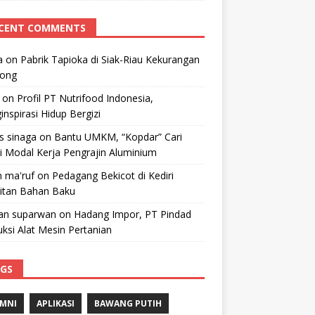
CENT COMMENTS
a
on
Pabrik Tapioka di Siak-Riau Kekurangan
kong
on
Profil PT Nutrifood Indonesia,
nspirasi Hidup Bergizi
 s sinaga
on
Bantu UMKM, “Kopdar” Cari
i Modal Kerja Pengrajin Aluminium
 ma'ruf
on
Pedagang Bekicot di Kediri
litan Bahan Baku
n suparwan
on
Hadang Impor, PT Pindad
ksi Alat Mesin Pertanian
GS
MNI
APLIKASI
BAWANG PUTIH