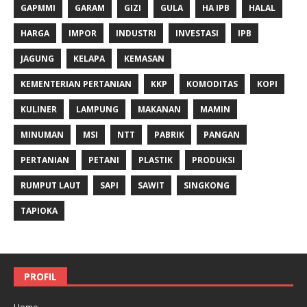
GAPMMI
GARAM
GIZI
GULA
HA IPB
HALAL
HARGA
IMPOR
INDUSTRI
INVESTASI
IPB
JAGUNG
KELAPA
KEMASAN
KEMENTERIAN PERTANIAN
KKP
KOMODITAS
KOPI
KULINER
LAMPUNG
MAKANAN
MAMIN
MINUMAN
MSI
NTT
PABRIK
PANGAN
PERTANIAN
PETANI
PLASTIK
PRODUKSI
RUMPUT LAUT
SAPI
SAWIT
SINGKONG
TAPIOKA
PROFIL
Home