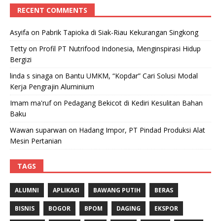
RECENT COMMENTS
Asyifa
on
Pabrik Tapioka di Siak-Riau Kekurangan Singkong
Tetty
on
Profil PT Nutrifood Indonesia, Menginspirasi Hidup
Bergizi
linda s sinaga
on
Bantu UMKM, “Kopdar” Cari Solusi Modal
Kerja Pengrajin Aluminium
Imam ma'ruf
on
Pedagang Bekicot di Kediri Kesulitan Bahan
Baku
Wawan suparwan
on
Hadang Impor, PT Pindad Produksi Alat
Mesin Pertanian
TAGS
ALUMNI
APLIKASI
BAWANG PUTIH
BERAS
BISNIS
BOGOR
BPOM
DAGING
EKSPOR