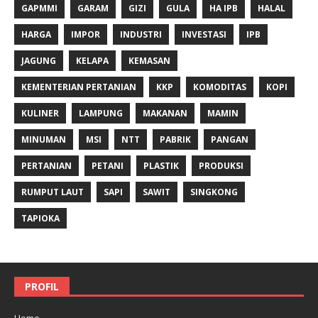
GAPMMI
GARAM
GIZI
GULA
HA IPB
HALAL
HARGA
IMPOR
INDUSTRI
INVESTASI
IPB
JAGUNG
KELAPA
KEMASAN
KEMENTERIAN PERTANIAN
KKP
KOMODITAS
KOPI
KULINER
LAMPUNG
MAKANAN
MAMIN
MINUMAN
MSI
NTT
PABRIK
PANGAN
PERTANIAN
PETANI
PLASTIK
PRODUKSI
RUMPUT LAUT
SAPI
SAWIT
SINGKONG
TAPIOKA
PROFIL
Home