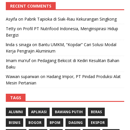
RECENT COMMENTS
Asyifa
on
Pabrik Tapioka di Siak-Riau Kekurangan Singkong
Tetty
on
Profil PT Nutrifood Indonesia, Menginspirasi Hidup
Bergizi
linda s sinaga
on
Bantu UMKM, “Kopdar” Cari Solusi Modal
Kerja Pengrajin Aluminium
Imam ma'ruf
on
Pedagang Bekicot di Kediri Kesulitan Bahan
Baku
Wawan suparwan
on
Hadang Impor, PT Pindad Produksi Alat
Mesin Pertanian
TAGS
ALUMNI
APLIKASI
BAWANG PUTIH
BERAS
BISNIS
BOGOR
BPOM
DAGING
EKSPOR