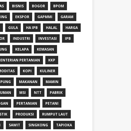
AS
BISNIS
BOGOR
BPOM
ING
EKSPOR
GAPMMI
GARAM
GULA
HA IPB
HALAL
HARGA
OR
INDUSTRI
INVESTASI
IPB
UNG
KELAPA
KEMASAN
ENTERIAN PERTANIAN
KKP
ODITAS
KOPI
KULINER
MPUNG
MAKANAN
MAMIN
NUMAN
MSI
NTT
PABRIK
NGAN
PERTANIAN
PETANI
STIK
PRODUKSI
RUMPUT LAUT
I
SAWIT
SINGKONG
TAPIOKA