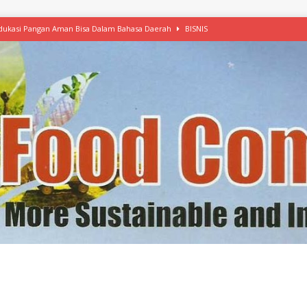
 Edukasi Pangan Aman Bisa Dalam Bahasa Daerah
BISNIS
afood’ Mulai Ekspansi, IKEA dan MSC Dukung Seafood Berkelanjutan
n Free Versi Healthy Choice, Tepung Talas Kimpul Pilihan Menu Sehat
ikpapan Latih Olah Singkong, KKN Universitas Lampung Kenalkan Sosmocaf
nis Makanan dengan McCormick, Ciptakan Raksasa Rp1.100 Triliun
etanol, MSI: Potensi Singkong Bisa Ditingkatkan
KEBIJAKAN
kel, Konawe Kepulauan Tetap Andalkan Mete, Kakao, Pala dan Kelapa