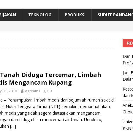
erta, Himpunan Alumni IPB Gelar Munas VII
RAGAM
B Beri Penghargaan Top 100 Alumni Prominen
RAGAM
BIJAKAN
TEKNOLOGI
PRODUKSI
SUDUT PANDAN
e, Ini Inovasi Mikroalga Prof Astri Rinanti dari Universitas Trisakti
RE
Dari 
Prof 
Jadi 
 Tanah Diduga Tercemar, Limbah
Dala
dis Mengancam Kupang
Resto
 31, 2018
agrimin1
0
dan 
ta – Penumpukan limbah medis dari sejumlah rumah sakit di
Aneka
nsi Nusa Tenggara Timur (NTT) semakin memprihatinkan.
Choic
h medis yang tidak segera diatasi akan mengancam
ungan dan diduga bisa mencemari air tanah. Untuk itu,
Unive
lukan
[…]
KKN 