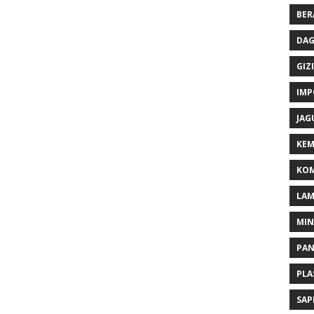
BER
DAG
GIZI
IMP
JAG
KEM
KOM
LA
MI
PA
PLA
SAP