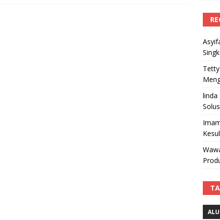
RE
Asyif
Sing
Tetty
Mengi
linda
Solus
Imam
Kesu
Wawa
Produ
TA
ALU