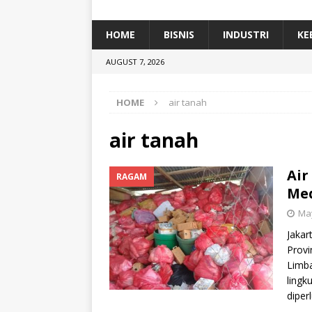
[ January 5, 2026 ]
Dihadiri Ratusan Pes
[ January 5, 2026 ]
Himpunan Alumni IP
HOME
BISNIS
INDUSTRI
KE
[ July 11, 2026 ]
Dari Limbah ke Pakan Lel
AUGUST 7, 2026
TEKNOLOGI
HOME
air tanah
air tanah
Air
RAGAM
Me
May
Jakar
Provi
Limba
lingk
diper