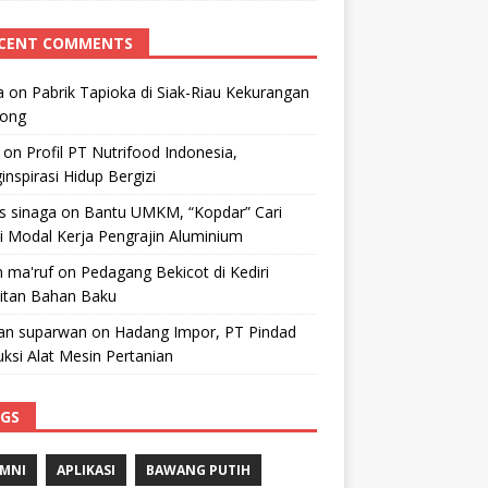
CENT COMMENTS
a
on
Pabrik Tapioka di Siak-Riau Kekurangan
kong
on
Profil PT Nutrifood Indonesia,
nspirasi Hidup Bergizi
 s sinaga
on
Bantu UMKM, “Kopdar” Cari
i Modal Kerja Pengrajin Aluminium
 ma'ruf
on
Pedagang Bekicot di Kediri
litan Bahan Baku
n suparwan
on
Hadang Impor, PT Pindad
ksi Alat Mesin Pertanian
GS
MNI
APLIKASI
BAWANG PUTIH