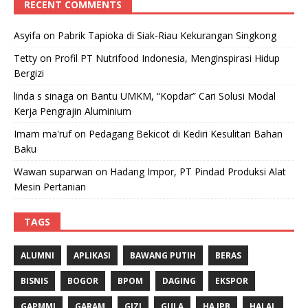
RECENT COMMENTS
Asyifa
on
Pabrik Tapioka di Siak-Riau Kekurangan Singkong
Tetty
on
Profil PT Nutrifood Indonesia, Menginspirasi Hidup
Bergizi
linda s sinaga
on
Bantu UMKM, “Kopdar” Cari Solusi Modal
Kerja Pengrajin Aluminium
Imam ma'ruf
on
Pedagang Bekicot di Kediri Kesulitan Bahan
Baku
Wawan suparwan
on
Hadang Impor, PT Pindad Produksi Alat
Mesin Pertanian
TAGS
ALUMNI
APLIKASI
BAWANG PUTIH
BERAS
BISNIS
BOGOR
BPOM
DAGING
EKSPOR
GAPMMI
GARAM
GIZI
GULA
HA IPB
HALAL