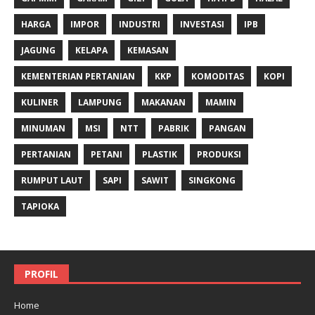
HARGA
IMPOR
INDUSTRI
INVESTASI
IPB
JAGUNG
KELAPA
KEMASAN
KEMENTERIAN PERTANIAN
KKP
KOMODITAS
KOPI
KULINER
LAMPUNG
MAKANAN
MAMIN
MINUMAN
MSI
NTT
PABRIK
PANGAN
PERTANIAN
PETANI
PLASTIK
PRODUKSI
RUMPUT LAUT
SAPI
SAWIT
SINGKONG
TAPIOKA
PROFIL
Home