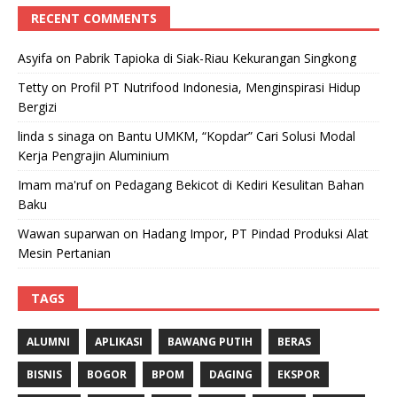
RECENT COMMENTS
Asyifa
on
Pabrik Tapioka di Siak-Riau Kekurangan Singkong
Tetty
on
Profil PT Nutrifood Indonesia, Menginspirasi Hidup
Bergizi
linda s sinaga
on
Bantu UMKM, “Kopdar” Cari Solusi Modal
Kerja Pengrajin Aluminium
Imam ma'ruf
on
Pedagang Bekicot di Kediri Kesulitan Bahan
Baku
Wawan suparwan
on
Hadang Impor, PT Pindad Produksi Alat
Mesin Pertanian
TAGS
ALUMNI
APLIKASI
BAWANG PUTIH
BERAS
BISNIS
BOGOR
BPOM
DAGING
EKSPOR