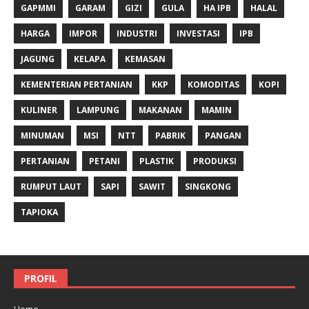
GAPMMI
GARAM
GIZI
GULA
HA IPB
HALAL
HARGA
IMPOR
INDUSTRI
INVESTASI
IPB
JAGUNG
KELAPA
KEMASAN
KEMENTERIAN PERTANIAN
KKP
KOMODITAS
KOPI
KULINER
LAMPUNG
MAKANAN
MAMIN
MINUMAN
MSI
NTT
PABRIK
PANGAN
PERTANIAN
PETANI
PLASTIK
PRODUKSI
RUMPUT LAUT
SAPI
SAWIT
SINGKONG
TAPIOKA
PROFIL
Home