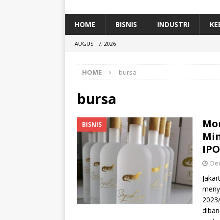
[ January 5, 2026 ]
Dihadiri Ratusan Pes
[ January 5, 2026 ]
Himpunan Alumni IP
HOME
BISNIS
INDUSTRI
KE
[ July 11, 2026 ]
Dari Limbah ke Pakan Lel
AUGUST 7, 2026
TEKNOLOGI
HOME
bursa
bursa
Mo
BISNIS
Min
IPO
De
Jakar
meny
2023/
diban