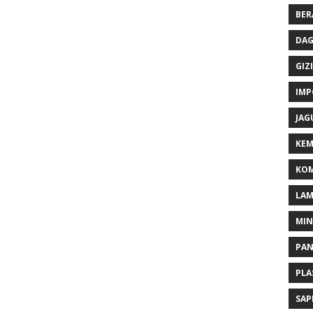
BER
DAG
GIZI
IMP
JAG
KEM
KOM
LA
MI
PA
PLA
SAP