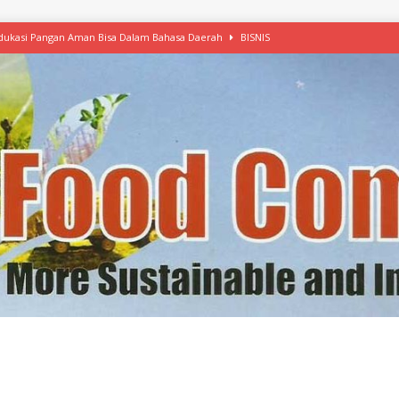
 Edukasi Pangan Aman Bisa Dalam Bahasa Daerah
BISNIS
afood’ Mulai Ekspansi, IKEA dan MSC Dukung Seafood Berkelanjutan
n Free Versi Healthy Choice, Tepung Talas Kimpul Pilihan Menu Sehat
ikpapan Latih Olah Singkong, KKN Universitas Lampung Kenalkan Sosmocaf
nis Makanan dengan McCormick, Ciptakan Raksasa Rp1.100 Triliun
etanol, MSI: Potensi Singkong Bisa Ditingkatkan
KEBIJAKAN
kel, Konawe Kepulauan Tetap Andalkan Mete, Kakao, Pala dan Kelapa