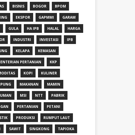
AS
BISNIS
BOGOR
BPOM
ING
EKSPOR
GAPMMI
GARAM
GULA
HA IPB
HALAL
HARGA
OR
INDUSTRI
INVESTASI
IPB
UNG
KELAPA
KEMASAN
ENTERIAN PERTANIAN
KKP
ODITAS
KOPI
KULINER
MPUNG
MAKANAN
MAMIN
NUMAN
MSI
NTT
PABRIK
NGAN
PERTANIAN
PETANI
STIK
PRODUKSI
RUMPUT LAUT
I
SAWIT
SINGKONG
TAPIOKA