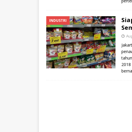
perte
Sia
INDUSTRI
Sem
Aug
Jakar
penaw
tahun
2018 
bern