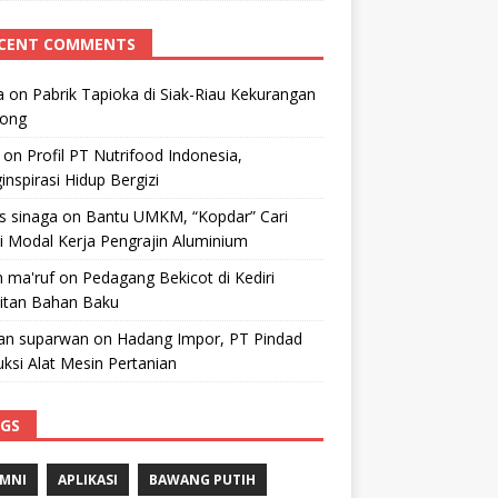
CENT COMMENTS
a
on
Pabrik Tapioka di Siak-Riau Kekurangan
kong
on
Profil PT Nutrifood Indonesia,
nspirasi Hidup Bergizi
 s sinaga
on
Bantu UMKM, “Kopdar” Cari
i Modal Kerja Pengrajin Aluminium
 ma'ruf
on
Pedagang Bekicot di Kediri
litan Bahan Baku
n suparwan
on
Hadang Impor, PT Pindad
ksi Alat Mesin Pertanian
GS
MNI
APLIKASI
BAWANG PUTIH