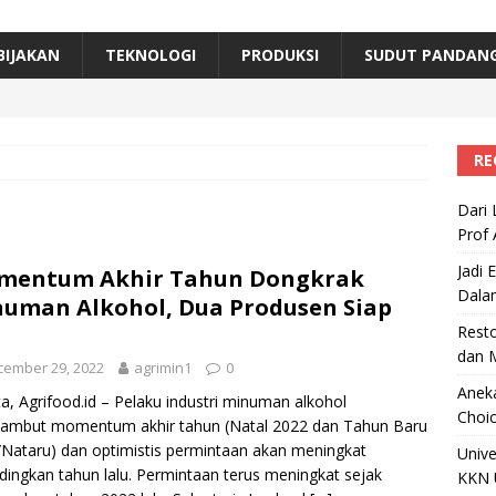
erta, Himpunan Alumni IPB Gelar Munas VII
RAGAM
B Beri Penghargaan Top 100 Alumni Prominen
RAGAM
BIJAKAN
TEKNOLOGI
PRODUKSI
SUDUT PANDAN
e, Ini Inovasi Mikroalga Prof Astri Rinanti dari Universitas Trisakti
RE
Dari 
Prof 
Jadi 
mentum Akhir Tahun Dongkrak
Dala
uman Alkohol, Dua Produsen Siap
Resto
dan 
cember 29, 2022
agrimin1
0
Aneka
ta, Agrifood.id – Pelaku industri minuman alkohol
Choic
ambut momentum akhir tahun (Natal 2022 dan Tahun Baru
Nataru) dan optimistis permintaan akan meningkat
Unive
dingkan tahun lalu. Permintaan terus meningkat sejak
KKN 