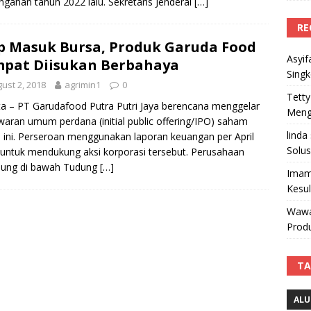
ngahan tahun 2022 lalu. Sekretaris Jenderal
[…]
RE
p Masuk Bursa, Produk Garuda Food
Asyif
pat Diisukan Berbahaya
Sing
ust 2, 2018
agrimin1
0
Tetty
ta – PT Garudafood Putra Putri Jaya berencana menggelar
Mengi
aran umum perdana (initial public offering/IPO) saham
linda
 ini. Perseroan menggunakan laporan keuangan per April
Solus
untuk mendukung aksi korporasi tersebut. Perusahaan
aung di bawah Tudung
[…]
Imam
Kesu
Wawa
Produ
TA
ALU