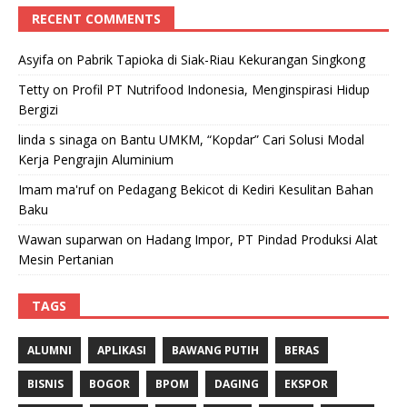
RECENT COMMENTS
Asyifa
on
Pabrik Tapioka di Siak-Riau Kekurangan Singkong
Tetty
on
Profil PT Nutrifood Indonesia, Menginspirasi Hidup
Bergizi
linda s sinaga
on
Bantu UMKM, “Kopdar” Cari Solusi Modal
Kerja Pengrajin Aluminium
Imam ma'ruf
on
Pedagang Bekicot di Kediri Kesulitan Bahan
Baku
Wawan suparwan
on
Hadang Impor, PT Pindad Produksi Alat
Mesin Pertanian
TAGS
ALUMNI
APLIKASI
BAWANG PUTIH
BERAS
BISNIS
BOGOR
BPOM
DAGING
EKSPOR