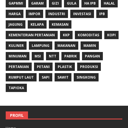
GAPMMI
GARAM
GIZI
GULA
HA IPB
HALAL
HARGA
IMPOR
INDUSTRI
INVESTASI
IPB
JAGUNG
KELAPA
KEMASAN
KEMENTERIAN PERTANIAN
KKP
KOMODITAS
KOPI
KULINER
LAMPUNG
MAKANAN
MAMIN
MINUMAN
MSI
NTT
PABRIK
PANGAN
PERTANIAN
PETANI
PLASTIK
PRODUKSI
RUMPUT LAUT
SAPI
SAWIT
SINGKONG
TAPIOKA
PROFIL
Home