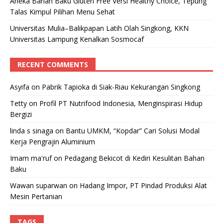
Aneka Bahan Baku Gluten Free Versi Healthy Choice, Tepung
Talas Kimpul Pilihan Menu Sehat
Universitas Mulia–Balikpapan Latih Olah Singkong, KKN
Universitas Lampung Kenalkan Sosmocaf
RECENT COMMENTS
Asyifa
on
Pabrik Tapioka di Siak-Riau Kekurangan Singkong
Tetty
on
Profil PT Nutrifood Indonesia, Menginspirasi Hidup
Bergizi
linda s sinaga
on
Bantu UMKM, “Kopdar” Cari Solusi Modal
Kerja Pengrajin Aluminium
Imam ma'ruf
on
Pedagang Bekicot di Kediri Kesulitan Bahan
Baku
Wawan suparwan
on
Hadang Impor, PT Pindad Produksi Alat
Mesin Pertanian
TAGS