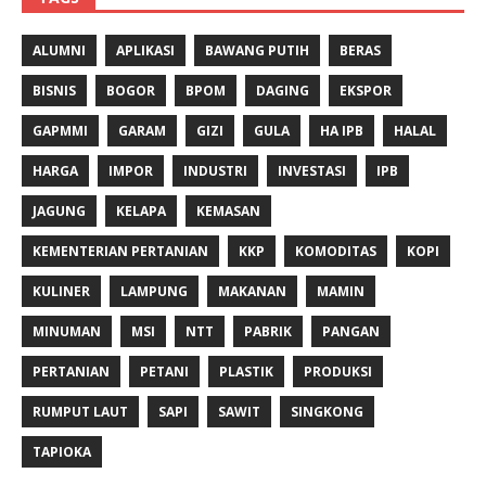
ALUMNI
APLIKASI
BAWANG PUTIH
BERAS
BISNIS
BOGOR
BPOM
DAGING
EKSPOR
GAPMMI
GARAM
GIZI
GULA
HA IPB
HALAL
HARGA
IMPOR
INDUSTRI
INVESTASI
IPB
JAGUNG
KELAPA
KEMASAN
KEMENTERIAN PERTANIAN
KKP
KOMODITAS
KOPI
KULINER
LAMPUNG
MAKANAN
MAMIN
MINUMAN
MSI
NTT
PABRIK
PANGAN
PERTANIAN
PETANI
PLASTIK
PRODUKSI
RUMPUT LAUT
SAPI
SAWIT
SINGKONG
TAPIOKA