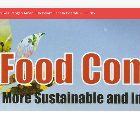
 Edukasi Pangan Aman Bisa Dalam Bahasa Daerah
BISNIS
afood’ Mulai Ekspansi, IKEA dan MSC Dukung Seafood Berkelanjutan
n Free Versi Healthy Choice, Tepung Talas Kimpul Pilihan Menu Sehat
ikpapan Latih Olah Singkong, KKN Universitas Lampung Kenalkan Sosmocaf
nis Makanan dengan McCormick, Ciptakan Raksasa Rp1.100 Triliun
etanol, MSI: Potensi Singkong Bisa Ditingkatkan
KEBIJAKAN
kel, Konawe Kepulauan Tetap Andalkan Mete, Kakao, Pala dan Kelapa