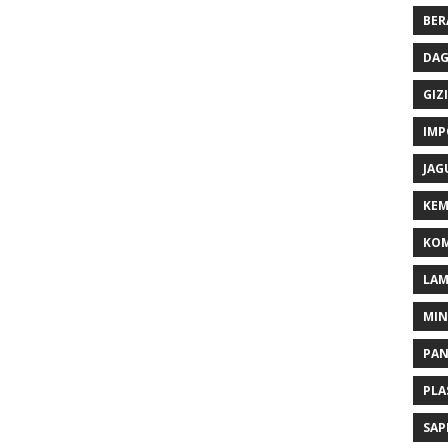
BER
DAG
GIZI
IMP
JAG
KEM
KOM
LA
MI
PA
PLA
SAP