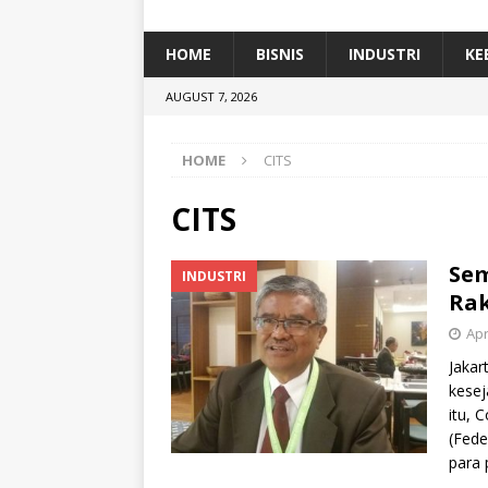
[ January 5, 2026 ]
Dihadiri Ratusan Pes
[ January 5, 2026 ]
Himpunan Alumni IP
HOME
BISNIS
INDUSTRI
KE
[ July 11, 2026 ]
Dari Limbah ke Pakan Lel
AUGUST 7, 2026
TEKNOLOGI
HOME
CITS
CITS
Sem
INDUSTRI
Rak
Apr
Jakar
kesej
itu, 
(Fede
para 