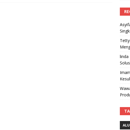
RE
Asyif
Sing
Tetty
Mengi
linda
Solus
Imam
Kesu
Wawa
Produ
TA
ALU