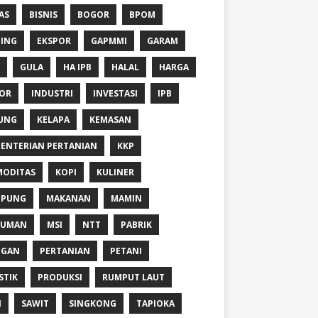
AS
BISNIS
BOGOR
BPOM
ING
EKSPOR
GAPMMI
GARAM
GULA
HA IPB
HALAL
HARGA
OR
INDUSTRI
INVESTASI
IPB
UNG
KELAPA
KEMASAN
ENTERIAN PERTANIAN
KKP
ODITAS
KOPI
KULINER
MPUNG
MAKANAN
MAMIN
NUMAN
MSI
NTT
PABRIK
NGAN
PERTANIAN
PETANI
STIK
PRODUKSI
RUMPUT LAUT
I
SAWIT
SINGKONG
TAPIOKA