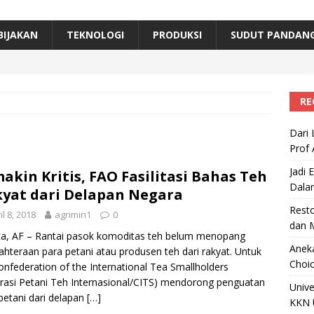
erta, Himpunan Alumni IPB Gelar Munas VII
RAGAM
B Beri Penghargaan Top 100 Alumni Prominen
RAGAM
BIJAKAN
TEKNOLOGI
PRODUKSI
SUDUT PANDAN
e, Ini Inovasi Mikroalga Prof Astri Rinanti dari Universitas Trisakti
RE
Dari 
Prof 
Jadi 
akin Kritis, FAO Fasilitasi Bahas Teh
Dala
yat dari Delapan Negara
Resto
il 8, 2018
agrimin1
0
dan 
ta, AF – Rantai pasok komoditas teh belum menopang
Aneka
ahteraan para petani atau produsen teh dari rakyat. Untuk
Choic
Confederation of the International Tea Smallholders
rasi Petani Teh Internasional/CITS) mendorong penguatan
Unive
petani dari delapan
[…]
KKN 