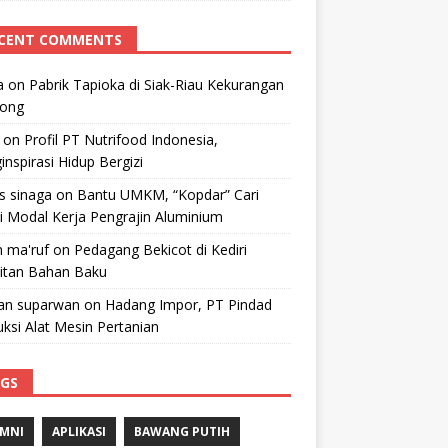
CENT COMMENTS
a
on
Pabrik Tapioka di Siak-Riau Kekurangan
kong
on
Profil PT Nutrifood Indonesia,
nspirasi Hidup Bergizi
 s sinaga
on
Bantu UMKM, “Kopdar” Cari
i Modal Kerja Pengrajin Aluminium
 ma'ruf
on
Pedagang Bekicot di Kediri
litan Bahan Baku
n suparwan
on
Hadang Impor, PT Pindad
ksi Alat Mesin Pertanian
GS
MNI
APLIKASI
BAWANG PUTIH