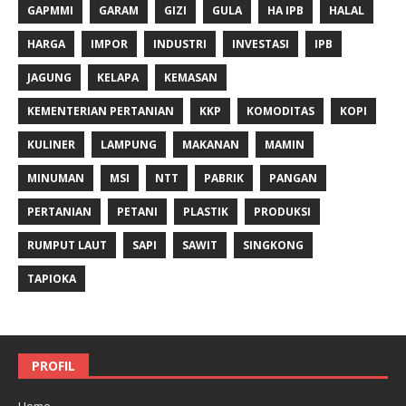
GAPMMI
GARAM
GIZI
GULA
HA IPB
HALAL
HARGA
IMPOR
INDUSTRI
INVESTASI
IPB
JAGUNG
KELAPA
KEMASAN
KEMENTERIAN PERTANIAN
KKP
KOMODITAS
KOPI
KULINER
LAMPUNG
MAKANAN
MAMIN
MINUMAN
MSI
NTT
PABRIK
PANGAN
PERTANIAN
PETANI
PLASTIK
PRODUKSI
RUMPUT LAUT
SAPI
SAWIT
SINGKONG
TAPIOKA
PROFIL
Home