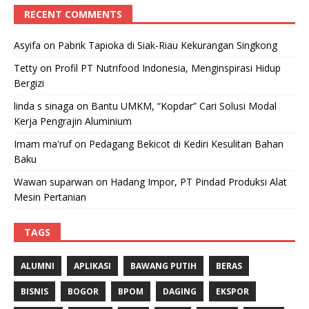
RECENT COMMENTS
Asyifa
on
Pabrik Tapioka di Siak-Riau Kekurangan Singkong
Tetty
on
Profil PT Nutrifood Indonesia, Menginspirasi Hidup
Bergizi
linda s sinaga
on
Bantu UMKM, “Kopdar” Cari Solusi Modal
Kerja Pengrajin Aluminium
Imam ma'ruf
on
Pedagang Bekicot di Kediri Kesulitan Bahan
Baku
Wawan suparwan
on
Hadang Impor, PT Pindad Produksi Alat
Mesin Pertanian
TAGS
ALUMNI
APLIKASI
BAWANG PUTIH
BERAS
BISNIS
BOGOR
BPOM
DAGING
EKSPOR