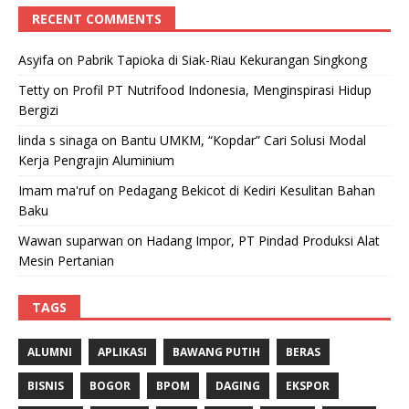
RECENT COMMENTS
Asyifa
on
Pabrik Tapioka di Siak-Riau Kekurangan Singkong
Tetty
on
Profil PT Nutrifood Indonesia, Menginspirasi Hidup
Bergizi
linda s sinaga
on
Bantu UMKM, “Kopdar” Cari Solusi Modal
Kerja Pengrajin Aluminium
Imam ma'ruf
on
Pedagang Bekicot di Kediri Kesulitan Bahan
Baku
Wawan suparwan
on
Hadang Impor, PT Pindad Produksi Alat
Mesin Pertanian
TAGS
ALUMNI
APLIKASI
BAWANG PUTIH
BERAS
BISNIS
BOGOR
BPOM
DAGING
EKSPOR