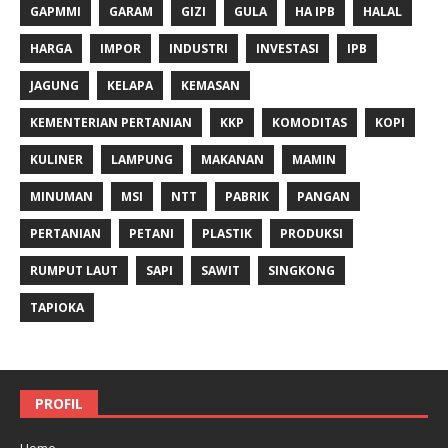
GAPMMI
GARAM
GIZI
GULA
HA IPB
HALAL
HARGA
IMPOR
INDUSTRI
INVESTASI
IPB
JAGUNG
KELAPA
KEMASAN
KEMENTERIAN PERTANIAN
KKP
KOMODITAS
KOPI
KULINER
LAMPUNG
MAKANAN
MAMIN
MINUMAN
MSI
NTT
PABRIK
PANGAN
PERTANIAN
PETANI
PLASTIK
PRODUKSI
RUMPUT LAUT
SAPI
SAWIT
SINGKONG
TAPIOKA
PROFIL
Home