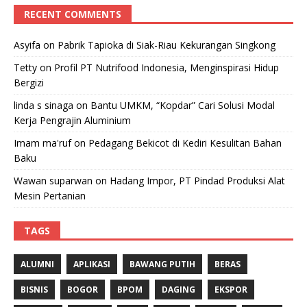
RECENT COMMENTS
Asyifa
on
Pabrik Tapioka di Siak-Riau Kekurangan Singkong
Tetty
on
Profil PT Nutrifood Indonesia, Menginspirasi Hidup
Bergizi
linda s sinaga
on
Bantu UMKM, “Kopdar” Cari Solusi Modal
Kerja Pengrajin Aluminium
Imam ma'ruf
on
Pedagang Bekicot di Kediri Kesulitan Bahan
Baku
Wawan suparwan
on
Hadang Impor, PT Pindad Produksi Alat
Mesin Pertanian
TAGS
ALUMNI
APLIKASI
BAWANG PUTIH
BERAS
BISNIS
BOGOR
BPOM
DAGING
EKSPOR