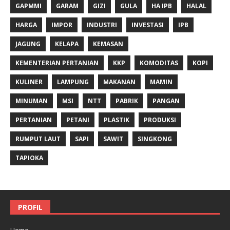
GAPMMI
GARAM
GIZI
GULA
HA IPB
HALAL
HARGA
IMPOR
INDUSTRI
INVESTASI
IPB
JAGUNG
KELAPA
KEMASAN
KEMENTERIAN PERTANIAN
KKP
KOMODITAS
KOPI
KULINER
LAMPUNG
MAKANAN
MAMIN
MINUMAN
MSI
NTT
PABRIK
PANGAN
PERTANIAN
PETANI
PLASTIK
PRODUKSI
RUMPUT LAUT
SAPI
SAWIT
SINGKONG
TAPIOKA
PROFIL
Home