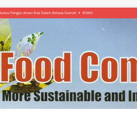
 Edukasi Pangan Aman Bisa Dalam Bahasa Daerah
BISNIS
afood’ Mulai Ekspansi, IKEA dan MSC Dukung Seafood Berkelanjutan
n Free Versi Healthy Choice, Tepung Talas Kimpul Pilihan Menu Sehat
ikpapan Latih Olah Singkong, KKN Universitas Lampung Kenalkan Sosmocaf
nis Makanan dengan McCormick, Ciptakan Raksasa Rp1.100 Triliun
etanol, MSI: Potensi Singkong Bisa Ditingkatkan
KEBIJAKAN
kel, Konawe Kepulauan Tetap Andalkan Mete, Kakao, Pala dan Kelapa