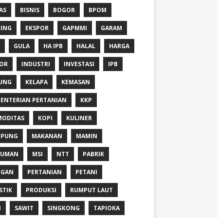
AS
BISNIS
BOGOR
BPOM
ING
EKSPOR
GAPMMI
GARAM
GULA
HA IPB
HALAL
HARGA
OR
INDUSTRI
INVESTASI
IPB
UNG
KELAPA
KEMASAN
ENTERIAN PERTANIAN
KKP
ODITAS
KOPI
KULINER
MPUNG
MAKANAN
MAMIN
NUMAN
MSI
NTT
PABRIK
NGAN
PERTANIAN
PETANI
STIK
PRODUKSI
RUMPUT LAUT
I
SAWIT
SINGKONG
TAPIOKA