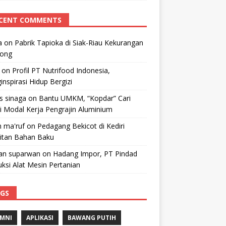
CENT COMMENTS
a
on
Pabrik Tapioka di Siak-Riau Kekurangan
kong
on
Profil PT Nutrifood Indonesia,
nspirasi Hidup Bergizi
 s sinaga
on
Bantu UMKM, “Kopdar” Cari
i Modal Kerja Pengrajin Aluminium
 ma'ruf
on
Pedagang Bekicot di Kediri
litan Bahan Baku
n suparwan
on
Hadang Impor, PT Pindad
ksi Alat Mesin Pertanian
GS
MNI
APLIKASI
BAWANG PUTIH