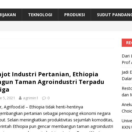
erta, Himpunan Alumni IPB Gelar Munas VII
RAGAM
B Beri Penghargaan Top 100 Alumni Prominen
RAGAM
BIJAKAN
TEKNOLOGI
PRODUKSI
SUDUT PANDAN
e, Ini Inovasi Mikroalga Prof Astri Rinanti dari Universitas Trisakti
RE
Dari 
Prof 
Jadi 
jot Industri Pertanian, Ethiopia
Dala
gun Taman Agroindustri Terpadu
iga
Resto
dan 
e 5, 2021
agrimin1
0
Aneka
, Agrifood.id – Ethiopia tidak henti-hentinya
Choic
embangkan pertanian sebagai penopang ekonomi negara
but. Selain meningkatkan produktivitas sejumlah komoditas,
Unive
intah Ethiopia pun gencar membangun taman agroindustri
KKN 