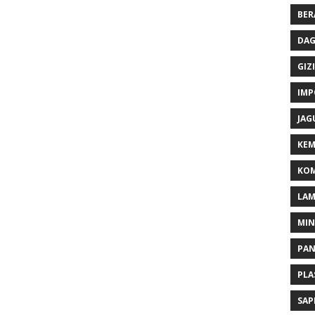
BER
DAG
GIZI
IMP
JAG
KEM
KOM
LA
MI
PA
PLA
SAP