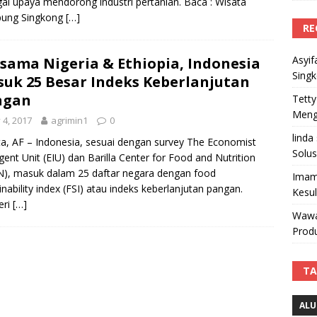
ai upaya mendorong industri pertanian. Baca : Wisata
ung Singkong
[…]
RE
Asyif
sama Nigeria & Ethiopia, Indonesia
Sing
uk 25 Besar Indeks Keberlanjutan
ngan
Tetty
Mengi
y 4, 2017
agrimin1
0
linda
ta, AF – Indonesia, sesuai dengan survey The Economist
Solus
ligent Unit (EIU) dan Barilla Center for Food and Nutrition
), masuk dalam 25 daftar negara dengan food
Imam
inability index (FSI) atau indeks keberlanjutan pangan.
Kesu
eri
[…]
Wawa
Produ
TA
ALU