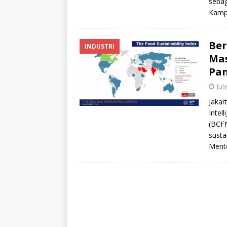
sebag
Kamp
Ber
INDUSTRI
Mas
Pa
Jul
Jakar
Intel
(BCFN
susta
Ment