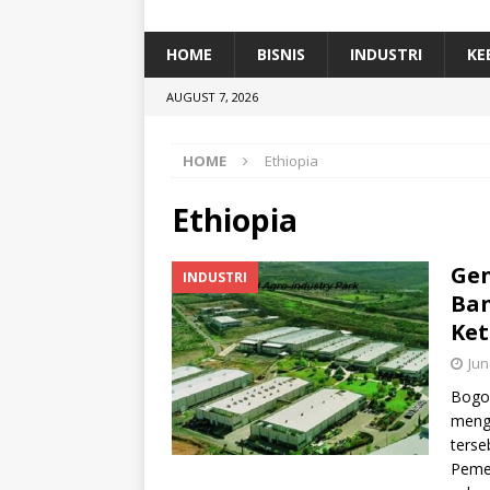
[ January 5, 2026 ]
Dihadiri Ratusan Pes
[ January 5, 2026 ]
Himpunan Alumni IP
HOME
BISNIS
INDUSTRI
KE
[ July 11, 2026 ]
Dari Limbah ke Pakan Lel
AUGUST 7, 2026
TEKNOLOGI
HOME
Ethiopia
Ethiopia
Gen
INDUSTRI
Ban
Ket
Jun
Bogor
meng
terse
Pemer