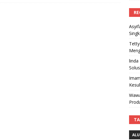
RE
Asyif
Sing
Tetty
Mengi
linda
Solus
Imam
Kesu
Wawa
Produ
TA
ALU