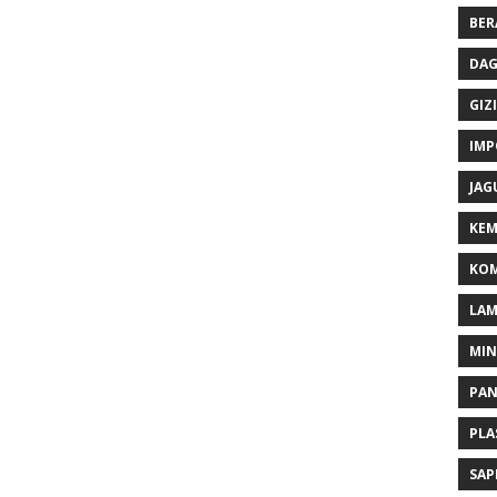
BER
DAG
GIZI
IMP
JAG
KEM
KOM
LA
MI
PA
PLA
SAP