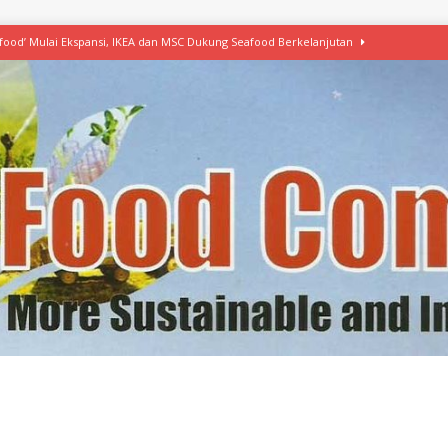
afood’ Mulai Ekspansi, IKEA dan MSC Dukung Seafood Berkelanjutan
n Free Versi Healthy Choice, Tepung Talas Kimpul Pilihan Menu Sehat
ikpapan Latih Olah Singkong, KKN Universitas Lampung Kenalkan Sosmocaf
nis Makanan dengan McCormick, Ciptakan Raksasa Rp1.100 Triliun
etanol, MSI: Potensi Singkong Bisa Ditingkatkan
KEBIJAKAN
kel, Konawe Kepulauan Tetap Andalkan Mete, Kakao, Pala dan Kelapa
erta, Himpunan Alumni IPB Gelar Munas VII
RAGAM