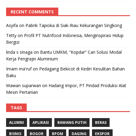
RECENT COMMENTS
Asyifa
on
Pabrik Tapioka di Siak-Riau Kekurangan Singkong
Tetty
on
Profil PT Nutrifood Indonesia, Menginspirasi Hidup
Bergizi
linda s sinaga
on
Bantu UMKM, “Kopdar” Cari Solusi Modal
Kerja Pengrajin Aluminium
Imam ma'ruf
on
Pedagang Bekicot di Kediri Kesulitan Bahan
Baku
Wawan suparwan
on
Hadang Impor, PT Pindad Produksi Alat
Mesin Pertanian
TAGS
ALUMNI
APLIKASI
BAWANG PUTIH
BERAS
BISNIS
BOGOR
BPOM
DAGING
EKSPOR