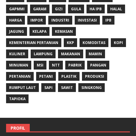
GAPMMI
GARAM
GIZI
GULA
HA IPB
HALAL
HARGA
IMPOR
INDUSTRI
INVESTASI
IPB
JAGUNG
KELAPA
KEMASAN
KEMENTERIAN PERTANIAN
KKP
KOMODITAS
KOPI
KULINER
LAMPUNG
MAKANAN
MAMIN
MINUMAN
MSI
NTT
PABRIK
PANGAN
PERTANIAN
PETANI
PLASTIK
PRODUKSI
RUMPUT LAUT
SAPI
SAWIT
SINGKONG
TAPIOKA
PROFIL