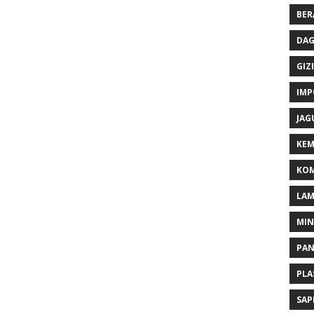
BER
DAG
GIZI
IMP
JAG
KEM
KOM
LA
MI
PA
PLA
SAP