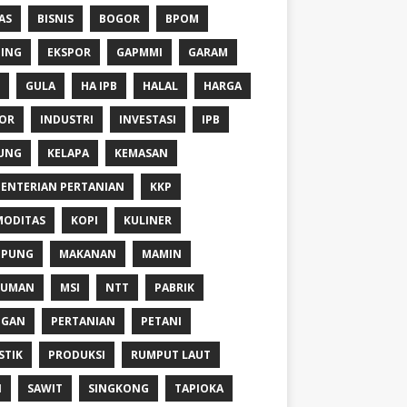
AS
BISNIS
BOGOR
BPOM
ING
EKSPOR
GAPMMI
GARAM
GULA
HA IPB
HALAL
HARGA
OR
INDUSTRI
INVESTASI
IPB
UNG
KELAPA
KEMASAN
ENTERIAN PERTANIAN
KKP
ODITAS
KOPI
KULINER
MPUNG
MAKANAN
MAMIN
NUMAN
MSI
NTT
PABRIK
NGAN
PERTANIAN
PETANI
STIK
PRODUKSI
RUMPUT LAUT
I
SAWIT
SINGKONG
TAPIOKA