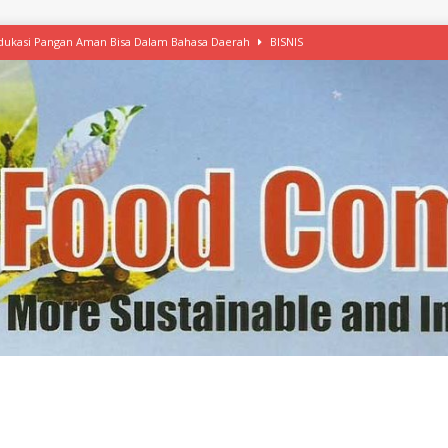
 Edukasi Pangan Aman Bisa Dalam Bahasa Daerah
BISNIS
afood’ Mulai Ekspansi, IKEA dan MSC Dukung Seafood Berkelanjutan
n Free Versi Healthy Choice, Tepung Talas Kimpul Pilihan Menu Sehat
ikpapan Latih Olah Singkong, KKN Universitas Lampung Kenalkan Sosmocaf
nis Makanan dengan McCormick, Ciptakan Raksasa Rp1.100 Triliun
etanol, MSI: Potensi Singkong Bisa Ditingkatkan
KEBIJAKAN
kel, Konawe Kepulauan Tetap Andalkan Mete, Kakao, Pala dan Kelapa