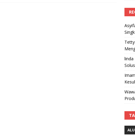
RE
Asyif
Sing
Tetty
Mengi
linda
Solus
Imam
Kesu
Wawa
Produ
TA
ALU