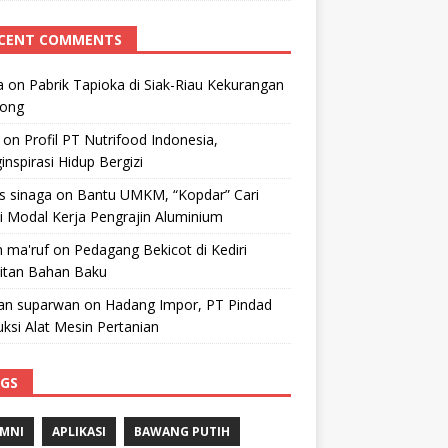
CENT COMMENTS
a
on
Pabrik Tapioka di Siak-Riau Kekurangan
kong
on
Profil PT Nutrifood Indonesia,
nspirasi Hidup Bergizi
 s sinaga
on
Bantu UMKM, “Kopdar” Cari
i Modal Kerja Pengrajin Aluminium
 ma'ruf
on
Pedagang Bekicot di Kediri
litan Bahan Baku
n suparwan
on
Hadang Impor, PT Pindad
ksi Alat Mesin Pertanian
GS
MNI
APLIKASI
BAWANG PUTIH