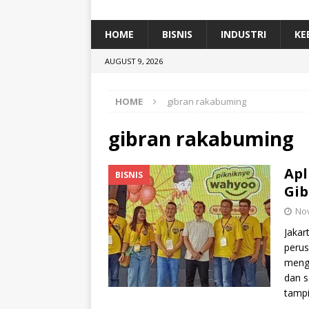
[ January 5, 2026 ]
Dihadiri Ratusan Pes
[ January 5, 2026 ]
Himpunan Alumni IP
HOME
BISNIS
INDUSTRI
KE
[ July 11, 2026 ]
Dari Limbah ke Pakan Lel
AUGUST 9, 2026
TEKNOLOGI
HOME
gibran rakabuming
gibran rakabuming
Apl
BISNIS
Gib
No
Jakar
perus
mengg
dan 
tampi