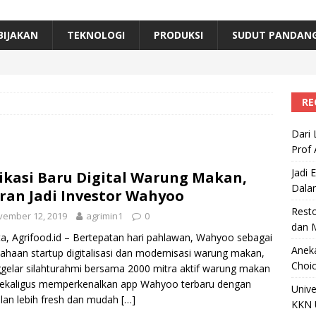
erta, Himpunan Alumni IPB Gelar Munas VII
RAGAM
B Beri Penghargaan Top 100 Alumni Prominen
RAGAM
BIJAKAN
TEKNOLOGI
PRODUKSI
SUDUT PANDAN
e, Ini Inovasi Mikroalga Prof Astri Rinanti dari Universitas Trisakti
RE
Dari 
Prof 
Jadi 
ikasi Baru Digital Warung Makan,
Dala
ran Jadi Investor Wahyoo
Resto
vember 12, 2019
agrimin1
0
dan 
ta, Agrifood.id – Bertepatan hari pahlawan, Wahyoo sebagai
Aneka
ahaan startup digitalisasi dan modernisasi warung makan,
Choic
elar silahturahmi bersama 2000 mitra aktif warung makan
sekaligus memperkenalkan app Wahyoo terbaru dengan
Unive
lan lebih fresh dan mudah
[…]
KKN 