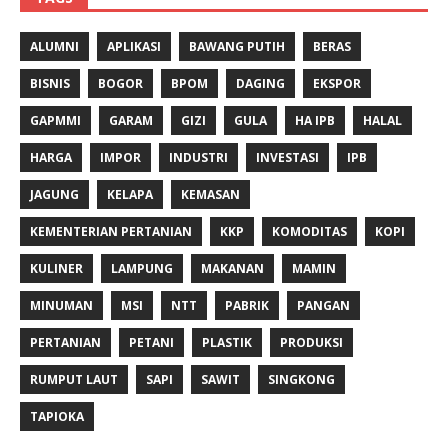
ALUMNI
APLIKASI
BAWANG PUTIH
BERAS
BISNIS
BOGOR
BPOM
DAGING
EKSPOR
GAPMMI
GARAM
GIZI
GULA
HA IPB
HALAL
HARGA
IMPOR
INDUSTRI
INVESTASI
IPB
JAGUNG
KELAPA
KEMASAN
KEMENTERIAN PERTANIAN
KKP
KOMODITAS
KOPI
KULINER
LAMPUNG
MAKANAN
MAMIN
MINUMAN
MSI
NTT
PABRIK
PANGAN
PERTANIAN
PETANI
PLASTIK
PRODUKSI
RUMPUT LAUT
SAPI
SAWIT
SINGKONG
TAPIOKA