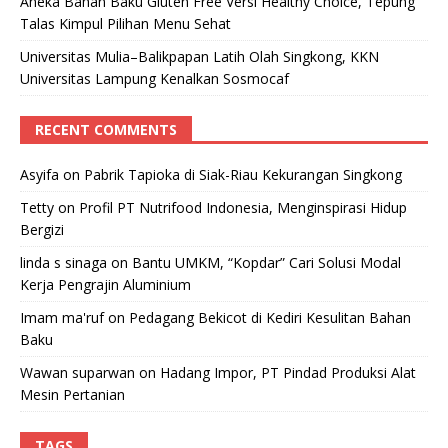
Aneka Bahan Baku Gluten Free Versi Healthy Choice, Tepung
Talas Kimpul Pilihan Menu Sehat
Universitas Mulia–Balikpapan Latih Olah Singkong, KKN
Universitas Lampung Kenalkan Sosmocaf
RECENT COMMENTS
Asyifa
on
Pabrik Tapioka di Siak-Riau Kekurangan Singkong
Tetty
on
Profil PT Nutrifood Indonesia, Menginspirasi Hidup
Bergizi
linda s sinaga
on
Bantu UMKM, “Kopdar” Cari Solusi Modal
Kerja Pengrajin Aluminium
Imam ma'ruf
on
Pedagang Bekicot di Kediri Kesulitan Bahan
Baku
Wawan suparwan
on
Hadang Impor, PT Pindad Produksi Alat
Mesin Pertanian
TAGS