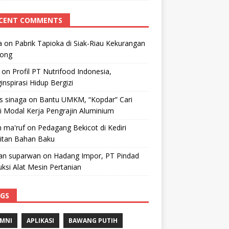
CENT COMMENTS
a
on
Pabrik Tapioka di Siak-Riau Kekurangan
kong
on
Profil PT Nutrifood Indonesia,
nspirasi Hidup Bergizi
 s sinaga
on
Bantu UMKM, “Kopdar” Cari
i Modal Kerja Pengrajin Aluminium
 ma'ruf
on
Pedagang Bekicot di Kediri
litan Bahan Baku
n suparwan
on
Hadang Impor, PT Pindad
ksi Alat Mesin Pertanian
GS
MNI
APLIKASI
BAWANG PUTIH