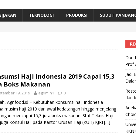
erta, Himpunan Alumni IPB Gelar Munas VII
RAGAM
B Beri Penghargaan Top 100 Alumni Prominen
RAGAM
BIJAKAN
TEKNOLOGI
PRODUKSI
SUDUT PANDAN
e, Ini Inovasi Mikroalga Prof Astri Rinanti dari Universitas Trisakti
RE
Dari 
Prof 
Jadi 
sumsi Haji Indonesia 2019 Capai 15,3
Dala
a Boks Makanan
Resto
tember 19, 2019
agrimin1
0
dan 
h, Agrifood.id – Kebutuhan konsumsi haji Indonesia
Aneka
a musim haji 2019 dari awal kedatangan hingga menjelang
Choic
angan mencapai 15,3 juta boks makanan. Staf Teknis Haji
juga Konsul Haji pada Kantor Urusan Haji (KUH) KJRI
[…]
Unive
KKN 