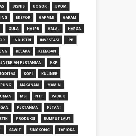
AS
BISNIS
BOGOR
BPOM
ING
EKSPOR
GAPMMI
GARAM
GULA
HA IPB
HALAL
HARGA
OR
INDUSTRI
INVESTASI
IPB
UNG
KELAPA
KEMASAN
ENTERIAN PERTANIAN
KKP
ODITAS
KOPI
KULINER
MPUNG
MAKANAN
MAMIN
NUMAN
MSI
NTT
PABRIK
NGAN
PERTANIAN
PETANI
STIK
PRODUKSI
RUMPUT LAUT
I
SAWIT
SINGKONG
TAPIOKA