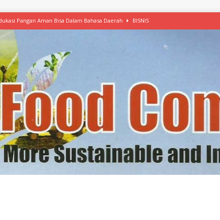
 Edukasi Pangan Aman Bisa Dalam Bahasa Daerah
BISNIS
afood’ Mulai Ekspansi, IKEA dan MSC Dukung Seafood Berkelanjutan
n Free Versi Healthy Choice, Tepung Talas Kimpul Pilihan Menu Sehat
ikpapan Latih Olah Singkong, KKN Universitas Lampung Kenalkan Sosmocaf
nis Makanan dengan McCormick, Ciptakan Raksasa Rp1.100 Triliun
etanol, MSI: Potensi Singkong Bisa Ditingkatkan
KEBIJAKAN
kel, Konawe Kepulauan Tetap Andalkan Mete, Kakao, Pala dan Kelapa