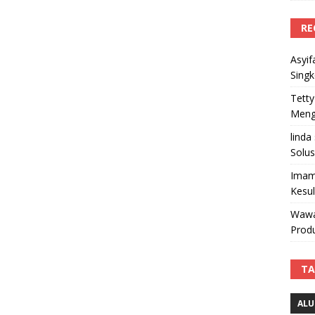
RE
Asyif
Sing
Tetty
Mengi
linda
Solus
Imam
Kesu
Wawa
Produ
TA
ALU