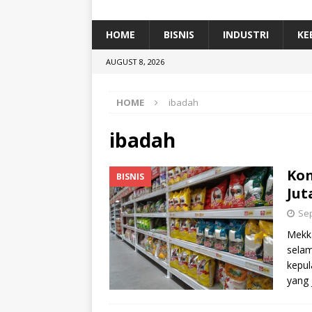
[ January 5, 2026 ]
Dihadiri Ratusan Pes
[ January 5, 2026 ]
Himpunan Alumni IP
HOME
BISNIS
INDUSTRI
KE
[ July 11, 2026 ]
Dari Limbah ke Pakan Lel
AUGUST 8, 2026
TEKNOLOGI
HOME
ibadah
ibadah
Kon
BISNIS
Jut
Sep
Mekka
selam
kepul
yang 