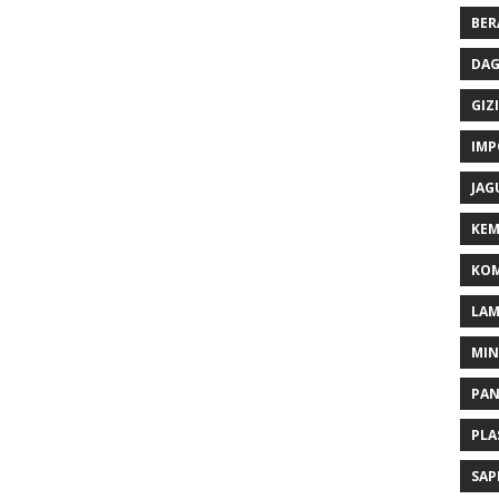
BER
DAG
GIZI
IMP
JAG
KEM
KOM
LA
MI
PA
PLA
SAP