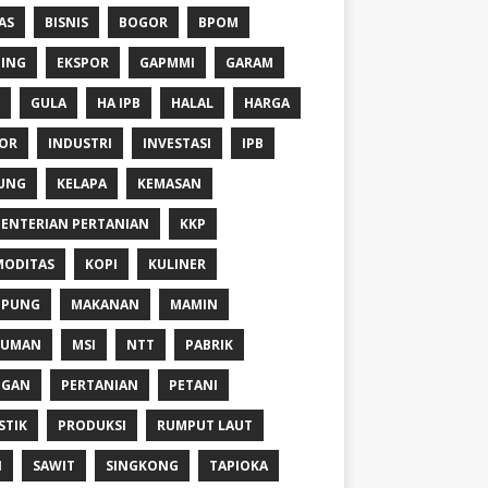
AS
BISNIS
BOGOR
BPOM
ING
EKSPOR
GAPMMI
GARAM
GULA
HA IPB
HALAL
HARGA
OR
INDUSTRI
INVESTASI
IPB
UNG
KELAPA
KEMASAN
ENTERIAN PERTANIAN
KKP
ODITAS
KOPI
KULINER
MPUNG
MAKANAN
MAMIN
NUMAN
MSI
NTT
PABRIK
NGAN
PERTANIAN
PETANI
STIK
PRODUKSI
RUMPUT LAUT
I
SAWIT
SINGKONG
TAPIOKA