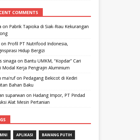
CENT COMMENTS
a
on
Pabrik Tapioka di Siak-Riau Kekurangan
kong
on
Profil PT Nutrifood Indonesia,
nspirasi Hidup Bergizi
 s sinaga
on
Bantu UMKM, “Kopdar” Cari
i Modal Kerja Pengrajin Aluminium
 ma'ruf
on
Pedagang Bekicot di Kediri
litan Bahan Baku
n suparwan
on
Hadang Impor, PT Pindad
ksi Alat Mesin Pertanian
GS
MNI
APLIKASI
BAWANG PUTIH