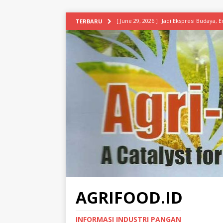
[ June 29, 2026 ]
Jadi Ekspresi Budaya,
TERBARU
[ June 29, 2026 ]
Restoran ‘Republik Se
BISNIS
[ May 3, 2026 ]
Aneka Bahan Baku Glute
INDUSTRI
[ April 18, 2026 ]
Universitas Mulia–Bal
PRODUKSI
[ April 1, 2026 ]
Unilever Gabungkan Bis
INDUSTRI
[ March 12, 2026 ]
Pemerintah Gagas Bio
[ February 5, 2026 ]
Protes Tambang Ni
AGRIFOOD.ID
SUDUT PANDANG
INFORMASI INDUSTRI PANGAN