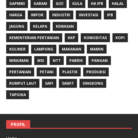
GAPMMI
GARAM
GIZI
GULA
HA IPB
HALAL
HARGA
IMPOR
INDUSTRI
INVESTASI
IPB
JAGUNG
KELAPA
KEMASAN
KEMENTERIAN PERTANIAN
KKP
KOMODITAS
KOPI
KULINER
LAMPUNG
MAKANAN
MAMIN
MINUMAN
MSI
NTT
PABRIK
PANGAN
PERTANIAN
PETANI
PLASTIK
PRODUKSI
RUMPUT LAUT
SAPI
SAWIT
SINGKONG
TAPIOKA
PROFIL
Home