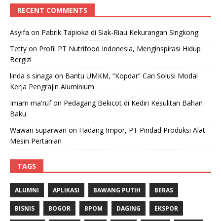
RECENT COMMENTS
Asyifa
on
Pabrik Tapioka di Siak-Riau Kekurangan Singkong
Tetty
on
Profil PT Nutrifood Indonesia, Menginspirasi Hidup
Bergizi
linda s sinaga
on
Bantu UMKM, “Kopdar” Cari Solusi Modal
Kerja Pengrajin Aluminium
Imam ma'ruf
on
Pedagang Bekicot di Kediri Kesulitan Bahan
Baku
Wawan suparwan
on
Hadang Impor, PT Pindad Produksi Alat
Mesin Pertanian
TAGS
ALUMNI
APLIKASI
BAWANG PUTIH
BERAS
BISNIS
BOGOR
BPOM
DAGING
EKSPOR