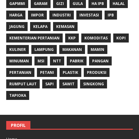
GAPMMI
GARAM
GIZI
GULA
HA IPB
HALAL
HARGA
IMPOR
INDUSTRI
INVESTASI
IPB
JAGUNG
KELAPA
KEMASAN
KEMENTERIAN PERTANIAN
KKP
KOMODITAS
KOPI
KULINER
LAMPUNG
MAKANAN
MAMIN
MINUMAN
MSI
NTT
PABRIK
PANGAN
PERTANIAN
PETANI
PLASTIK
PRODUKSI
RUMPUT LAUT
SAPI
SAWIT
SINGKONG
TAPIOKA
PROFIL
Home