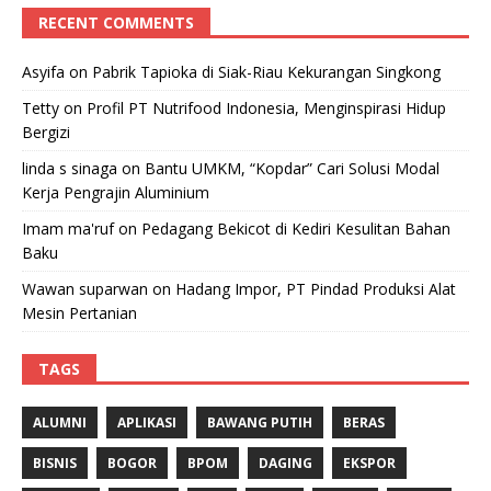
RECENT COMMENTS
Asyifa
on
Pabrik Tapioka di Siak-Riau Kekurangan Singkong
Tetty
on
Profil PT Nutrifood Indonesia, Menginspirasi Hidup
Bergizi
linda s sinaga
on
Bantu UMKM, “Kopdar” Cari Solusi Modal
Kerja Pengrajin Aluminium
Imam ma'ruf
on
Pedagang Bekicot di Kediri Kesulitan Bahan
Baku
Wawan suparwan
on
Hadang Impor, PT Pindad Produksi Alat
Mesin Pertanian
TAGS
ALUMNI
APLIKASI
BAWANG PUTIH
BERAS
BISNIS
BOGOR
BPOM
DAGING
EKSPOR