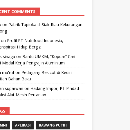
CENT COMMENTS
a
on
Pabrik Tapioka di Siak-Riau Kekurangan
kong
on
Profil PT Nutrifood Indonesia,
nspirasi Hidup Bergizi
 s sinaga
on
Bantu UMKM, “Kopdar” Cari
i Modal Kerja Pengrajin Aluminium
 ma'ruf
on
Pedagang Bekicot di Kediri
litan Bahan Baku
n suparwan
on
Hadang Impor, PT Pindad
ksi Alat Mesin Pertanian
GS
MNI
APLIKASI
BAWANG PUTIH