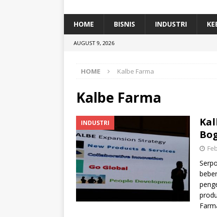
[ January 5, 2026 ]
Dihadiri Ratusan Pes
[ January 5, 2026 ]
Himpunan Alumni IP
HOME
BISNIS
INDUSTRI
KE
[ July 11, 2026 ]
Dari Limbah ke Pakan Lel
AUGUST 9, 2026
TEKNOLOGI
HOME
Kalbe Farma
Kalbe Farma
Kal
INDUSTRI
Bog
Feb
Serpo
bebe
penge
produ
Farma