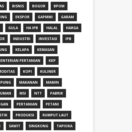
AS
BISNIS
BOGOR
BPOM
ING
EKSPOR
GAPMMI
GARAM
GULA
HA IPB
HALAL
HARGA
OR
INDUSTRI
INVESTASI
IPB
UNG
KELAPA
KEMASAN
ENTERIAN PERTANIAN
KKP
ODITAS
KOPI
KULINER
MPUNG
MAKANAN
MAMIN
NUMAN
MSI
NTT
PABRIK
NGAN
PERTANIAN
PETANI
STIK
PRODUKSI
RUMPUT LAUT
I
SAWIT
SINGKONG
TAPIOKA