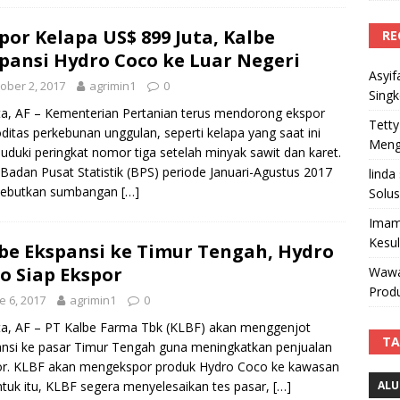
por Kelapa US$ 899 Juta, Kalbe
RE
pansi Hydro Coco ke Luar Negeri
Asyif
ober 2, 2017
agrimin1
0
Sing
ta, AF – Kementerian Pertanian terus mendorong ekspor
Tetty
itas perkebunan unggulan, seperti kelapa yang saat ini
Mengi
duki peringkat nomor tiga setelah minyak sawit dan karet.
Badan Pusat Statistik (BPS) periode Januari-Agustus 2017
linda
ebutkan sumbangan
[…]
Solus
Imam
Kesu
be Ekspansi ke Timur Tengah, Hydro
o Siap Ekspor
Wawa
Produ
e 6, 2017
agrimin1
0
ta, AF – PT Kalbe Farma Tbk (KLBF) akan menggenjot
TA
nsi ke pasar Timur Tengah guna meningkatkan penjualan
or. KLBF akan mengekspor produk Hydro Coco ke kawasan
Untuk itu, KLBF segera menyelesaikan tes pasar,
[…]
ALU