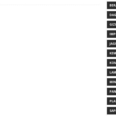
BER
DAG
GIZI
IMP
JAG
KEM
KOM
LA
MI
PA
PLA
SAP