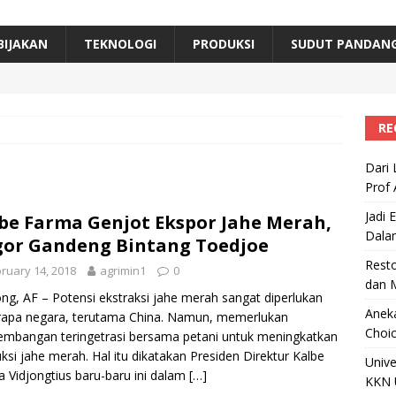
erta, Himpunan Alumni IPB Gelar Munas VII
RAGAM
B Beri Penghargaan Top 100 Alumni Prominen
RAGAM
BIJAKAN
TEKNOLOGI
PRODUKSI
SUDUT PANDAN
e, Ini Inovasi Mikroalga Prof Astri Rinanti dari Universitas Trisakti
RE
Dari 
Prof 
Jadi 
be Farma Genjot Ekspor Jahe Merah,
Dala
or Gandeng Bintang Toedjoe
Resto
ruary 14, 2018
agrimin1
0
dan 
ng, AF – Potensi ekstraksi jahe merah sangat diperlukan
Aneka
rapa negara, terutama China. Namun, memerlukan
Choic
mbangan teringetrasi bersama petani untuk meningkatkan
ksi jahe merah. Hal itu dikatakan Presiden Direktur Kalbe
Unive
 Vidjongtius baru-baru ini dalam
[…]
KKN 