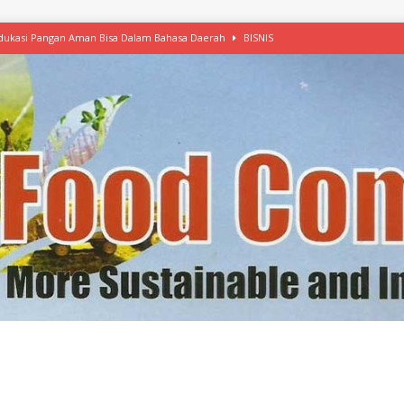
 Edukasi Pangan Aman Bisa Dalam Bahasa Daerah
BISNIS
afood’ Mulai Ekspansi, IKEA dan MSC Dukung Seafood Berkelanjutan
n Free Versi Healthy Choice, Tepung Talas Kimpul Pilihan Menu Sehat
ikpapan Latih Olah Singkong, KKN Universitas Lampung Kenalkan Sosmocaf
nis Makanan dengan McCormick, Ciptakan Raksasa Rp1.100 Triliun
etanol, MSI: Potensi Singkong Bisa Ditingkatkan
KEBIJAKAN
kel, Konawe Kepulauan Tetap Andalkan Mete, Kakao, Pala dan Kelapa