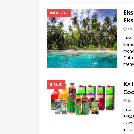
Eks
INDUSTRI
Eks
Oct
Jakar
komod
mendu
Data 
meny
Kal
BISNIS
Coc
Jun
Jakar
ekspa
eksp
ini. 