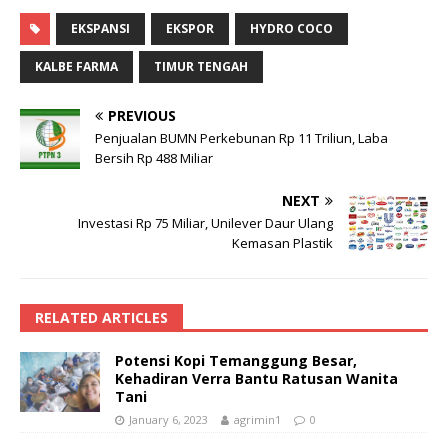
EKSPANSI
EKSPOR
HYDRO COCO
KALBE FARMA
TIMUR TENGAH
PREVIOUS
Penjualan BUMN Perkebunan Rp 11 Triliun, Laba
Bersih Rp 488 Miliar
NEXT
Investasi Rp 75 Miliar, Unilever Daur Ulang
Kemasan Plastik
RELATED ARTICLES
Potensi Kopi Temanggung Besar,
Kehadiran Verra Bantu Ratusan Wanita
Tani
January 6, 2023
agrimin1
0