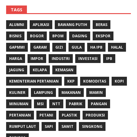
TAGS
ALUMNI
APLIKASI
BAWANG PUTIH
BERAS
BISNIS
BOGOR
BPOM
DAGING
EKSPOR
GAPMMI
GARAM
GIZI
GULA
HA IPB
HALAL
HARGA
IMPOR
INDUSTRI
INVESTASI
IPB
JAGUNG
KELAPA
KEMASAN
KEMENTERIAN PERTANIAN
KKP
KOMODITAS
KOPI
KULINER
LAMPUNG
MAKANAN
MAMIN
MINUMAN
MSI
NTT
PABRIK
PANGAN
PERTANIAN
PETANI
PLASTIK
PRODUKSI
RUMPUT LAUT
SAPI
SAWIT
SINGKONG