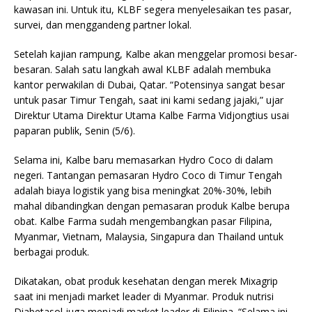
kawasan ini. Untuk itu, KLBF segera menyelesaikan tes pasar,
survei, dan menggandeng partner lokal.
Setelah kajian rampung, Kalbe akan menggelar promosi besar-
besaran. Salah satu langkah awal KLBF adalah membuka
kantor perwakilan di Dubai, Qatar. “Potensinya sangat besar
untuk pasar Timur Tengah, saat ini kami sedang jajaki,” ujar
Direktur Utama Direktur Utama Kalbe Farma Vidjongtius usai
paparan publik, Senin (5/6).
Selama ini, Kalbe baru memasarkan Hydro Coco di dalam
negeri. Tantangan pemasaran Hydro Coco di Timur Tengah
adalah biaya logistik yang bisa meningkat 20%-30%, lebih
mahal dibandingkan dengan pemasaran produk Kalbe berupa
obat. Kalbe Farma sudah mengembangkan pasar Filipina,
Myanmar, Vietnam, Malaysia, Singapura dan Thailand untuk
berbagai produk.
Dikatakan, obat produk kesehatan dengan merek Mixagrip
saat ini menjadi market leader di Myanmar. Produk nutrisi
Diabetasol juga menjadi market leader di Filipina. “Selama ini,