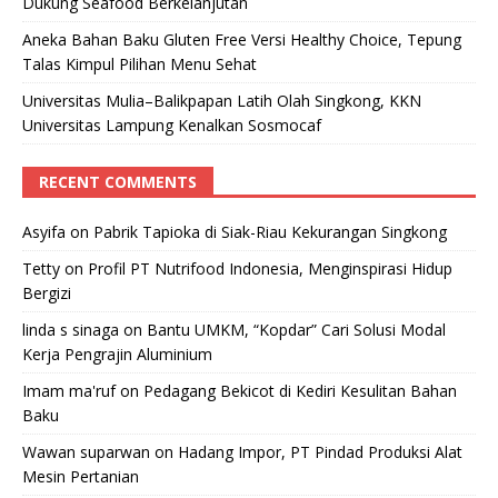
Dukung Seafood Berkelanjutan
Aneka Bahan Baku Gluten Free Versi Healthy Choice, Tepung
Talas Kimpul Pilihan Menu Sehat
Universitas Mulia–Balikpapan Latih Olah Singkong, KKN
Universitas Lampung Kenalkan Sosmocaf
RECENT COMMENTS
Asyifa
on
Pabrik Tapioka di Siak-Riau Kekurangan Singkong
Tetty
on
Profil PT Nutrifood Indonesia, Menginspirasi Hidup
Bergizi
linda s sinaga
on
Bantu UMKM, “Kopdar” Cari Solusi Modal
Kerja Pengrajin Aluminium
Imam ma'ruf
on
Pedagang Bekicot di Kediri Kesulitan Bahan
Baku
Wawan suparwan
on
Hadang Impor, PT Pindad Produksi Alat
Mesin Pertanian