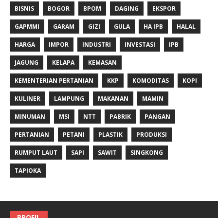
BISNIS
BOGOR
BPOM
DAGING
EKSPOR
GAPMMI
GARAM
GIZI
GULA
HA IPB
HALAL
HARGA
IMPOR
INDUSTRI
INVESTASI
IPB
JAGUNG
KELAPA
KEMASAN
KEMENTERIAN PERTANIAN
KKP
KOMODITAS
KOPI
KULINER
LAMPUNG
MAKANAN
MAMIN
MINUMAN
MSI
NTT
PABRIK
PANGAN
PERTANIAN
PETANI
PLASTIK
PRODUKSI
RUMPUT LAUT
SAPI
SAWIT
SINGKONG
TAPIOKA
PROFIL