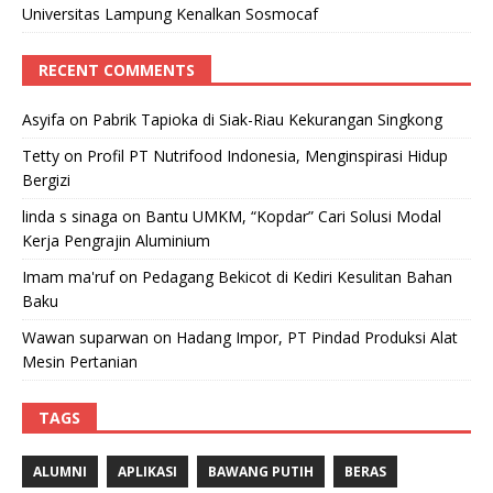
Universitas Lampung Kenalkan Sosmocaf
RECENT COMMENTS
Asyifa
on
Pabrik Tapioka di Siak-Riau Kekurangan Singkong
Tetty
on
Profil PT Nutrifood Indonesia, Menginspirasi Hidup
Bergizi
linda s sinaga
on
Bantu UMKM, “Kopdar” Cari Solusi Modal
Kerja Pengrajin Aluminium
Imam ma'ruf
on
Pedagang Bekicot di Kediri Kesulitan Bahan
Baku
Wawan suparwan
on
Hadang Impor, PT Pindad Produksi Alat
Mesin Pertanian
TAGS
ALUMNI
APLIKASI
BAWANG PUTIH
BERAS