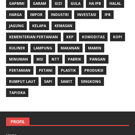
GAPMMI
GARAM
GIZI
GULA
HA IPB
HALAL
HARGA
IMPOR
INDUSTRI
INVESTASI
IPB
JAGUNG
KELAPA
KEMASAN
KEMENTERIAN PERTANIAN
KKP
KOMODITAS
KOPI
KULINER
LAMPUNG
MAKANAN
MAMIN
MINUMAN
MSI
NTT
PABRIK
PANGAN
PERTANIAN
PETANI
PLASTIK
PRODUKSI
RUMPUT LAUT
SAPI
SAWIT
SINGKONG
TAPIOKA
PROFIL
Home