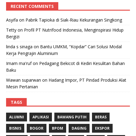
RECENT COMMENTS
Asyifa
on
Pabrik Tapioka di Siak-Riau Kekurangan Singkong
Tetty
on
Profil PT Nutrifood Indonesia, Menginspirasi Hidup
Bergizi
linda s sinaga
on
Bantu UMKM, “Kopdar” Cari Solusi Modal
Kerja Pengrajin Aluminium
Imam ma'ruf
on
Pedagang Bekicot di Kediri Kesulitan Bahan
Baku
Wawan suparwan
on
Hadang Impor, PT Pindad Produksi Alat
Mesin Pertanian
TAGS
ALUMNI
APLIKASI
BAWANG PUTIH
BERAS
BISNIS
BOGOR
BPOM
DAGING
EKSPOR