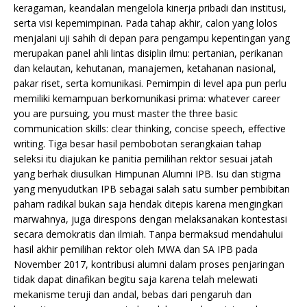
keragaman, keandalan mengelola kinerja pribadi dan institusi,
serta visi kepemimpinan. Pada tahap akhir, calon yang lolos
menjalani uji sahih di depan para pengampu kepentingan yang
merupakan panel ahli lintas disiplin ilmu: pertanian, perikanan
dan kelautan, kehutanan, manajemen, ketahanan nasional,
pakar riset, serta komunikasi. Pemimpin di level apa pun perlu
memiliki kemampuan berkomunikasi prima: whatever career
you are pursuing, you must master the three basic
communication skills: clear thinking, concise speech, effective
writing. Tiga besar hasil pembobotan serangkaian tahap
seleksi itu diajukan ke panitia pemilihan rektor sesuai jatah
yang berhak diusulkan Himpunan Alumni IPB. Isu dan stigma
yang menyudutkan IPB sebagai salah satu sumber pembibitan
paham radikal bukan saja hendak ditepis karena mengingkari
marwahnya, juga direspons dengan melaksanakan kontestasi
secara demokratis dan ilmiah. Tanpa bermaksud mendahului
hasil akhir pemilihan rektor oleh MWA dan SA IPB pada
November 2017, kontribusi alumni dalam proses penjaringan
tidak dapat dinafikan begitu saja karena telah melewati
mekanisme teruji dan andal, bebas dari pengaruh dan