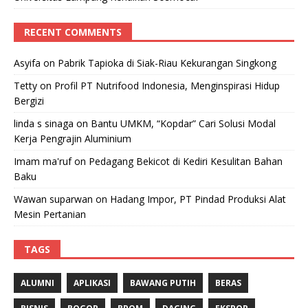
RECENT COMMENTS
Asyifa
on
Pabrik Tapioka di Siak-Riau Kekurangan Singkong
Tetty
on
Profil PT Nutrifood Indonesia, Menginspirasi Hidup
Bergizi
linda s sinaga
on
Bantu UMKM, “Kopdar” Cari Solusi Modal
Kerja Pengrajin Aluminium
Imam ma'ruf
on
Pedagang Bekicot di Kediri Kesulitan Bahan
Baku
Wawan suparwan
on
Hadang Impor, PT Pindad Produksi Alat
Mesin Pertanian
TAGS
ALUMNI
APLIKASI
BAWANG PUTIH
BERAS