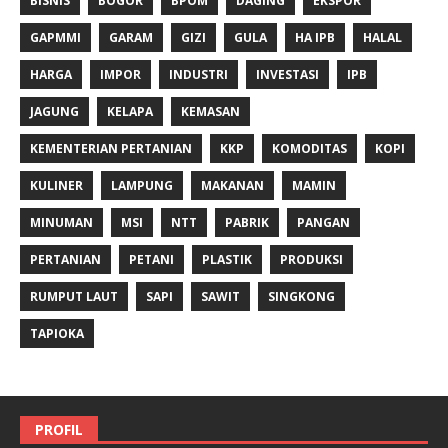
BISNIS
BOGOR
BPOM
DAGING
EKSPOR
GAPMMI
GARAM
GIZI
GULA
HA IPB
HALAL
HARGA
IMPOR
INDUSTRI
INVESTASI
IPB
JAGUNG
KELAPA
KEMASAN
KEMENTERIAN PERTANIAN
KKP
KOMODITAS
KOPI
KULINER
LAMPUNG
MAKANAN
MAMIN
MINUMAN
MSI
NTT
PABRIK
PANGAN
PERTANIAN
PETANI
PLASTIK
PRODUKSI
RUMPUT LAUT
SAPI
SAWIT
SINGKONG
TAPIOKA
PROFIL