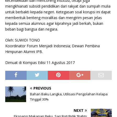
kecendekiaan dan mencoreng institusi, tetapi juga
mengkhianati subsidi pendidikan dari rakyat dan sumpah mulia
untuk berbakti kepada negeri. Ketegasan soal korupsi ini dapat
membentuk benteng moralitas dan mengirim pesan jelas
kepada semua alumnus agar kiprahnya jadi berkah, bukan
beban bagi bangsa dan negara.
Oleh: SUWIDI TONO
Koordinator Forum Menjadi Indonesia; Dewan Pembina
Himpunan Alumni IPB.
Dimuat di Kompas Edisi 11 Agustus 2017
PREVIOUS
Bahan Baku Langka, Utilisasi Pengolahan Kelapa
Tinggal 30%
NEXT
Ekspansi Makanan Beku, Sari Roti Bidik ‘Rights