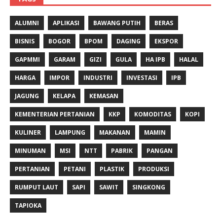
ALUMNI
APLIKASI
BAWANG PUTIH
BERAS
BISNIS
BOGOR
BPOM
DAGING
EKSPOR
GAPMMI
GARAM
GIZI
GULA
HA IPB
HALAL
HARGA
IMPOR
INDUSTRI
INVESTASI
IPB
JAGUNG
KELAPA
KEMASAN
KEMENTERIAN PERTANIAN
KKP
KOMODITAS
KOPI
KULINER
LAMPUNG
MAKANAN
MAMIN
MINUMAN
MSI
NTT
PABRIK
PANGAN
PERTANIAN
PETANI
PLASTIK
PRODUKSI
RUMPUT LAUT
SAPI
SAWIT
SINGKONG
TAPIOKA