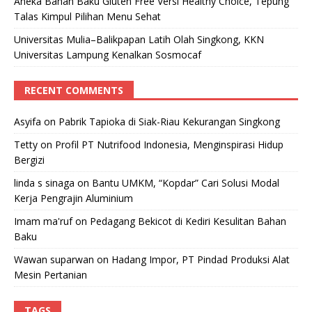
Aneka Bahan Baku Gluten Free Versi Healthy Choice, Tepung
Talas Kimpul Pilihan Menu Sehat
Universitas Mulia–Balikpapan Latih Olah Singkong, KKN
Universitas Lampung Kenalkan Sosmocaf
RECENT COMMENTS
Asyifa
on
Pabrik Tapioka di Siak-Riau Kekurangan Singkong
Tetty
on
Profil PT Nutrifood Indonesia, Menginspirasi Hidup
Bergizi
linda s sinaga
on
Bantu UMKM, “Kopdar” Cari Solusi Modal
Kerja Pengrajin Aluminium
Imam ma'ruf
on
Pedagang Bekicot di Kediri Kesulitan Bahan
Baku
Wawan suparwan
on
Hadang Impor, PT Pindad Produksi Alat
Mesin Pertanian
TAGS