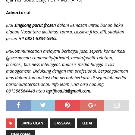
Advertorial
Jual
singkong parut frozen
dalam kemasan untuk bahan baku
olahan Nusantara (ketimus, comro, cassava fries, dll), silahkan
pesan HP
0821-9834-5965.
IPBCommunication melayani berbagai jasa, seperti komunikasi
(government/ community/private), media/public relation,
promosi, business intelligent, analisis media hingga crisis
management. Didukung dengan tim profesional, berpengalaman
luas dalam komunikasi dan pernah berkarir di sejumlah media
nasional/internasional. Info lebih rinci bisa hubungi
081356564448 atau
agrifood.id@gmail.com
.
BANG OLAN
CASSAVA
KEDAI
SINGKONG