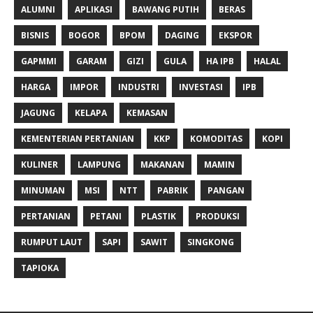
ALUMNI
APLIKASI
BAWANG PUTIH
BERAS
BISNIS
BOGOR
BPOM
DAGING
EKSPOR
GAPMMI
GARAM
GIZI
GULA
HA IPB
HALAL
HARGA
IMPOR
INDUSTRI
INVESTASI
IPB
JAGUNG
KELAPA
KEMASAN
KEMENTERIAN PERTANIAN
KKP
KOMODITAS
KOPI
KULINER
LAMPUNG
MAKANAN
MAMIN
MINUMAN
MSI
NTT
PABRIK
PANGAN
PERTANIAN
PETANI
PLASTIK
PRODUKSI
RUMPUT LAUT
SAPI
SAWIT
SINGKONG
TAPIOKA