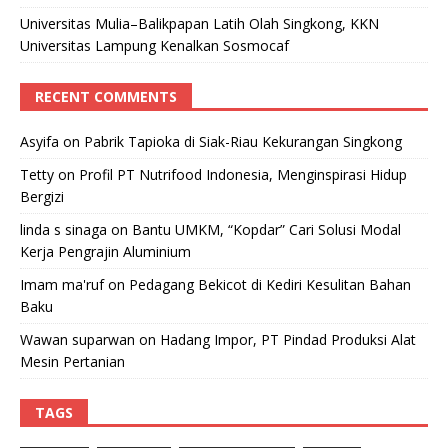
Universitas Mulia–Balikpapan Latih Olah Singkong, KKN
Universitas Lampung Kenalkan Sosmocaf
RECENT COMMENTS
Asyifa
on
Pabrik Tapioka di Siak-Riau Kekurangan Singkong
Tetty
on
Profil PT Nutrifood Indonesia, Menginspirasi Hidup
Bergizi
linda s sinaga
on
Bantu UMKM, “Kopdar” Cari Solusi Modal
Kerja Pengrajin Aluminium
Imam ma'ruf
on
Pedagang Bekicot di Kediri Kesulitan Bahan
Baku
Wawan suparwan
on
Hadang Impor, PT Pindad Produksi Alat
Mesin Pertanian
TAGS