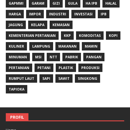
GAPMMI
GARAM
GIZI
GULA
HA IPB
HALAL
HARGA
IMPOR
INDUSTRI
INVESTASI
IPB
JAGUNG
KELAPA
KEMASAN
KEMENTERIAN PERTANIAN
KKP
KOMODITAS
KOPI
KULINER
LAMPUNG
MAKANAN
MAMIN
MINUMAN
MSI
NTT
PABRIK
PANGAN
PERTANIAN
PETANI
PLASTIK
PRODUKSI
RUMPUT LAUT
SAPI
SAWIT
SINGKONG
TAPIOKA
PROFIL
Home