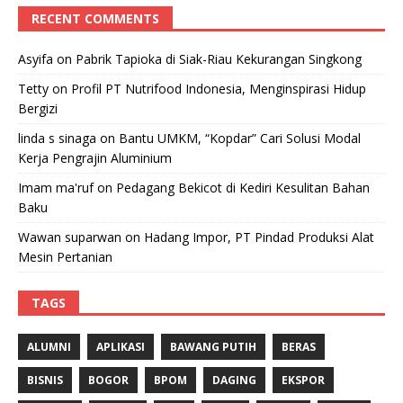
RECENT COMMENTS
Asyifa
on
Pabrik Tapioka di Siak-Riau Kekurangan Singkong
Tetty
on
Profil PT Nutrifood Indonesia, Menginspirasi Hidup
Bergizi
linda s sinaga
on
Bantu UMKM, “Kopdar” Cari Solusi Modal
Kerja Pengrajin Aluminium
Imam ma'ruf
on
Pedagang Bekicot di Kediri Kesulitan Bahan
Baku
Wawan suparwan
on
Hadang Impor, PT Pindad Produksi Alat
Mesin Pertanian
TAGS
ALUMNI
APLIKASI
BAWANG PUTIH
BERAS
BISNIS
BOGOR
BPOM
DAGING
EKSPOR