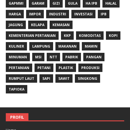
GAPMMI
GARAM
GIZI
GULA
HA IPB
HALAL
HARGA
IMPOR
INDUSTRI
INVESTASI
IPB
JAGUNG
KELAPA
KEMASAN
KEMENTERIAN PERTANIAN
KKP
KOMODITAS
KOPI
KULINER
LAMPUNG
MAKANAN
MAMIN
MINUMAN
MSI
NTT
PABRIK
PANGAN
PERTANIAN
PETANI
PLASTIK
PRODUKSI
RUMPUT LAUT
SAPI
SAWIT
SINGKONG
TAPIOKA
PROFIL
Home