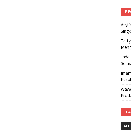
RE
Asyif
Sing
Tetty
Mengi
linda
Solus
Imam
Kesu
Wawa
Produ
TA
ALU