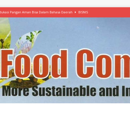
 Edukasi Pangan Aman Bisa Dalam Bahasa Daerah
BISNIS
afood’ Mulai Ekspansi, IKEA dan MSC Dukung Seafood Berkelanjutan
n Free Versi Healthy Choice, Tepung Talas Kimpul Pilihan Menu Sehat
ikpapan Latih Olah Singkong, KKN Universitas Lampung Kenalkan Sosmocaf
nis Makanan dengan McCormick, Ciptakan Raksasa Rp1.100 Triliun
etanol, MSI: Potensi Singkong Bisa Ditingkatkan
KEBIJAKAN
kel, Konawe Kepulauan Tetap Andalkan Mete, Kakao, Pala dan Kelapa