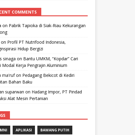
CENT COMMENTS
a
on
Pabrik Tapioka di Siak-Riau Kekurangan
kong
on
Profil PT Nutrifood Indonesia,
nspirasi Hidup Bergizi
 s sinaga
on
Bantu UMKM, “Kopdar” Cari
i Modal Kerja Pengrajin Aluminium
 ma'ruf
on
Pedagang Bekicot di Kediri
litan Bahan Baku
n suparwan
on
Hadang Impor, PT Pindad
ksi Alat Mesin Pertanian
GS
MNI
APLIKASI
BAWANG PUTIH