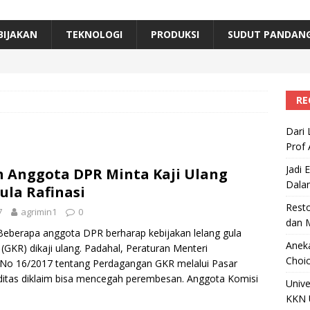
erta, Himpunan Alumni IPB Gelar Munas VII
RAGAM
B Beri Penghargaan Top 100 Alumni Prominen
RAGAM
BIJAKAN
TEKNOLOGI
PRODUKSI
SUDUT PANDAN
e, Ini Inovasi Mikroalga Prof Astri Rinanti dari Universitas Trisakti
RE
Dari 
Prof 
Jadi 
 Anggota DPR Minta Kaji Ulang
Dala
ula Rafinasi
Resto
7
agrimin1
0
dan 
 Beberapa anggota DPR berharap kebijakan lelang gula
Aneka
si (GKR) dikaji ulang. Padahal, Peraturan Menteri
Choic
No 16/2017 tentang Perdagangan GKR melalui Pasar
itas diklaim bisa mencegah perembesan. Anggota Komisi
Unive
KKN 