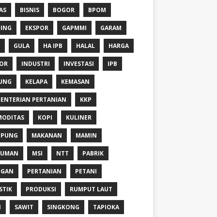
AS
BISNIS
BOGOR
BPOM
ING
EKSPOR
GAPMMI
GARAM
GULA
HA IPB
HALAL
HARGA
OR
INDUSTRI
INVESTASI
IPB
UNG
KELAPA
KEMASAN
ENTERIAN PERTANIAN
KKP
ODITAS
KOPI
KULINER
MPUNG
MAKANAN
MAMIN
NUMAN
MSI
NTT
PABRIK
NGAN
PERTANIAN
PETANI
STIK
PRODUKSI
RUMPUT LAUT
I
SAWIT
SINGKONG
TAPIOKA