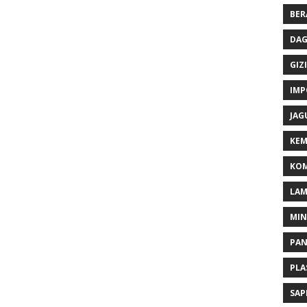
BER
DAG
GIZI
IMP
JAG
KEM
KOM
LA
MI
PA
PLA
SAP