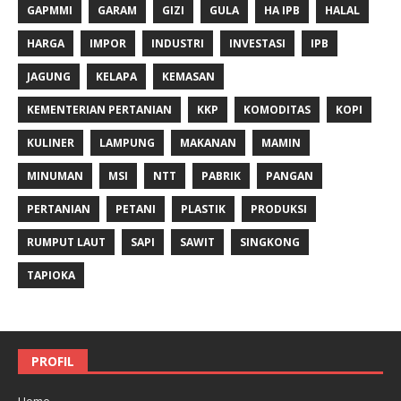
GAPMMI
GARAM
GIZI
GULA
HA IPB
HALAL
HARGA
IMPOR
INDUSTRI
INVESTASI
IPB
JAGUNG
KELAPA
KEMASAN
KEMENTERIAN PERTANIAN
KKP
KOMODITAS
KOPI
KULINER
LAMPUNG
MAKANAN
MAMIN
MINUMAN
MSI
NTT
PABRIK
PANGAN
PERTANIAN
PETANI
PLASTIK
PRODUKSI
RUMPUT LAUT
SAPI
SAWIT
SINGKONG
TAPIOKA
PROFIL
Home