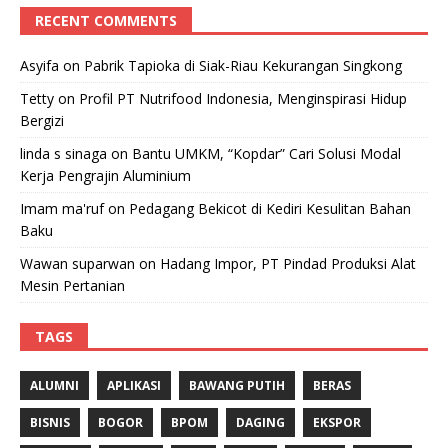
RECENT COMMENTS
Asyifa
on
Pabrik Tapioka di Siak-Riau Kekurangan Singkong
Tetty
on
Profil PT Nutrifood Indonesia, Menginspirasi Hidup
Bergizi
linda s sinaga
on
Bantu UMKM, “Kopdar” Cari Solusi Modal
Kerja Pengrajin Aluminium
Imam ma'ruf
on
Pedagang Bekicot di Kediri Kesulitan Bahan
Baku
Wawan suparwan
on
Hadang Impor, PT Pindad Produksi Alat
Mesin Pertanian
TAGS
ALUMNI
APLIKASI
BAWANG PUTIH
BERAS
BISNIS
BOGOR
BPOM
DAGING
EKSPOR