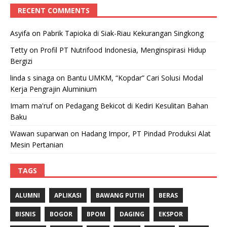
RECENT COMMENTS
Asyifa
on
Pabrik Tapioka di Siak-Riau Kekurangan Singkong
Tetty
on
Profil PT Nutrifood Indonesia, Menginspirasi Hidup
Bergizi
linda s sinaga
on
Bantu UMKM, “Kopdar” Cari Solusi Modal
Kerja Pengrajin Aluminium
Imam ma'ruf
on
Pedagang Bekicot di Kediri Kesulitan Bahan
Baku
Wawan suparwan
on
Hadang Impor, PT Pindad Produksi Alat
Mesin Pertanian
TAGS
ALUMNI
APLIKASI
BAWANG PUTIH
BERAS
BISNIS
BOGOR
BPOM
DAGING
EKSPOR