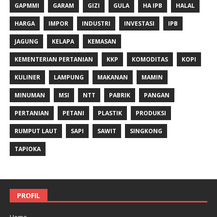
GAPMMI
GARAM
GIZI
GULA
HA IPB
HALAL
HARGA
IMPOR
INDUSTRI
INVESTASI
IPB
JAGUNG
KELAPA
KEMASAN
KEMENTERIAN PERTANIAN
KKP
KOMODITAS
KOPI
KULINER
LAMPUNG
MAKANAN
MAMIN
MINUMAN
MSI
NTT
PABRIK
PANGAN
PERTANIAN
PETANI
PLASTIK
PRODUKSI
RUMPUT LAUT
SAPI
SAWIT
SINGKONG
TAPIOKA
PROFIL
Home